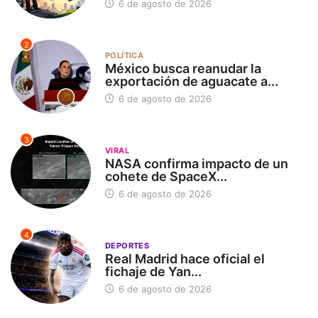
6 de agosto de 2026
2
POLÍTICA
México busca reanudar la
exportación de aguacate a...
6 de agosto de 2026
3
VIRAL
NASA confirma impacto de un
cohete de SpaceX...
6 de agosto de 2026
4
DEPORTES
Real Madrid hace oficial el
fichaje de Yan...
6 de agosto de 2026