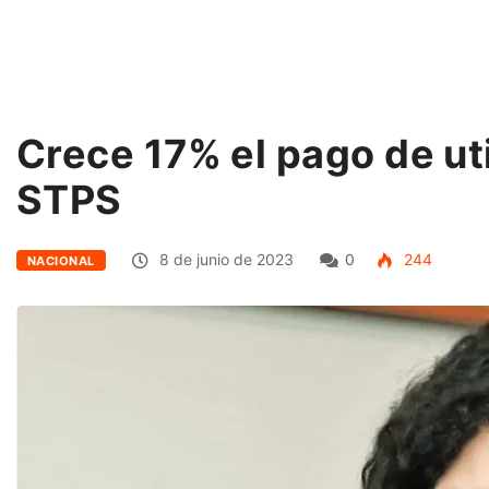
Crece 17% el pago de ut
STPS
8 de junio de 2023
0
244
NACIONAL