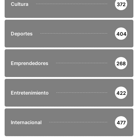
Cultura
372
Deportes
404
Emprendedores
268
Entretenimiento
422
Internacional
477