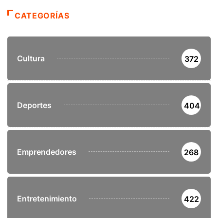
CATEGORÍAS
Cultura
372
Deportes
404
Emprendedores
268
Entretenimiento
422