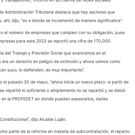
 de Administración Tributaria destaca que hay sectores que
, ahí, dijo, “es a donde se incrementó de manera significativa”.
do el número de empresas que cumplen con su obligación, pues
mpresas para este 2023 se reportó una cifra de 170,000.
a del Trabajo y Previsión Social que avancemos en el
es era un derecho en peligro de extinción y ahora vemos como
cen suyo, lo defienden, es muy importante”.
azo el pasado 30 de mayo, “ahora inicia un nuevo plazo -a partir de
e repartió lo suficiente o simplemente no se repartió y se debió
as en la PROFEDET en donde pueden asesorarlos, darles
nstitucional”, dijo Alcalde Luján.
omo parte de la reforma en materia de subcontratación, el reparto