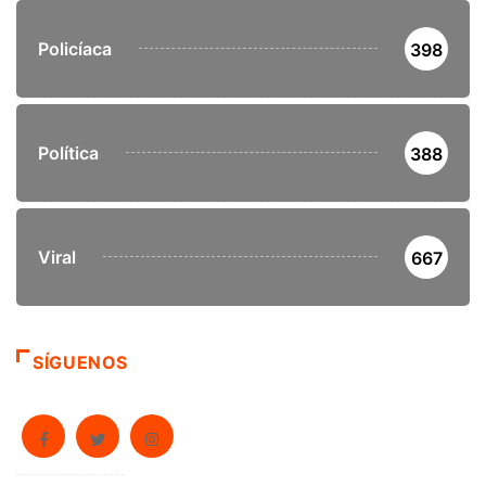
Policíaca
398
Política
388
Viral
667
SÍGUENOS