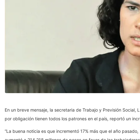
En un breve mensaje, la secretaria de Trabajo y Previsión Social, 
por obligación tienen todos los patrones en el país, reportó un i
“La buena noticia es que incrementó 17% más que el año pasado, 
aumentó a 214,218 millones de pesos en favor de las trabajadoras 