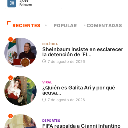
2,099
Followers
RECIENTES
POPULAR
COMENTADAS
1
POLÍTICA
Sheinbaum insiste en esclarecer
la detención de ‘El...
7 de agosto de 2026
2
VIRAL
¿Quién es Galita Ari y por qué
acusa...
7 de agosto de 2026
3
DEPORTES
FIFA respalda a Gianni Infantino