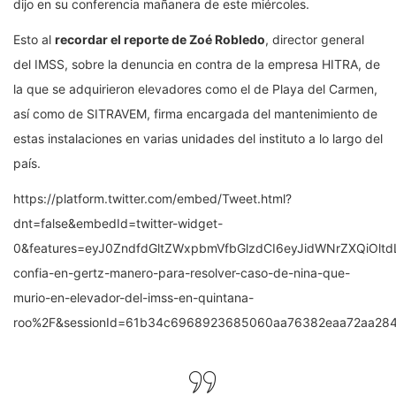
dijo en su conferencia mañanera de este miércoles.
Esto al
recordar el reporte de Zoé Robledo
, director general
del IMSS, sobre la denuncia en contra de la empresa HITRA, de
la que se adquirieron elevadores como el de Playa del Carmen,
así como de SITRAVEM, firma encargada del mantenimiento de
estas instalaciones en varias unidades del instituto a lo largo del
país.
https://platform.twitter.com/embed/Tweet.html?
dnt=false&embedId=twitter-widget-
0&features=eyJ0ZndfdGltZWxpbmVfbGlzdCI6eyJidWNrZXQiOl
confia-en-gertz-manero-para-resolver-caso-de-nina-que-
murio-en-elevador-del-imss-en-quintana-
roo%2F&sessionId=61b34c6968923685060aa76382eaa72aa2840