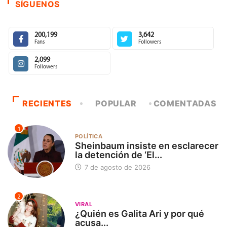
SÍGUENOS
200,199
3,642
Fans
Followers
2,099
Followers
RECIENTES
POPULAR
COMENTADAS
1
POLÍTICA
Sheinbaum insiste en esclarecer
la detención de ‘El...
7 de agosto de 2026
2
VIRAL
¿Quién es Galita Ari y por qué
acusa...