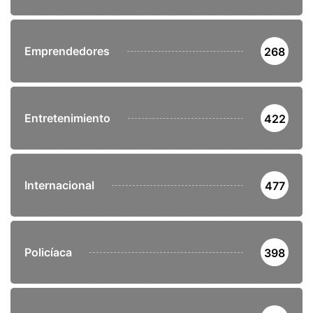
Emprendedores
268
Entretenimiento
422
Internacional
477
Policíaca
398