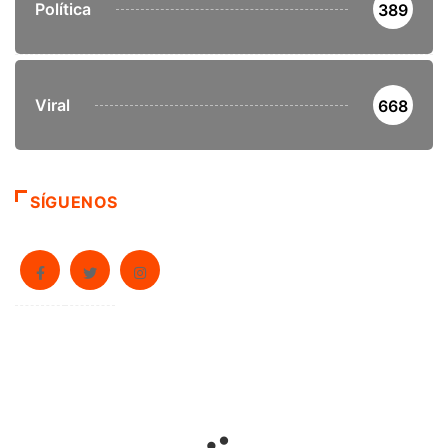
Política
389
Viral
668
SÍGUENOS