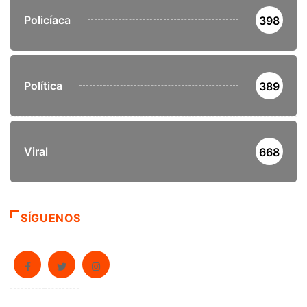
Policíaca
398
Política
389
Viral
668
SÍGUENOS