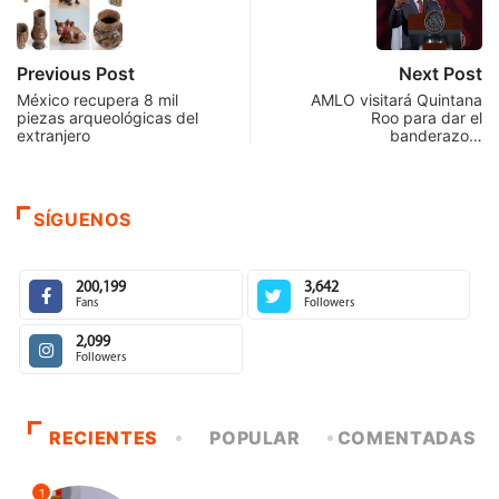
Previous Post
Next Post
México recupera 8 mil
AMLO visitará Quintana
piezas arqueológicas del
Roo para dar el
extranjero
banderazo…
SÍGUENOS
200,199
3,642
Fans
Followers
2,099
Followers
RECIENTES
POPULAR
COMENTADAS
1