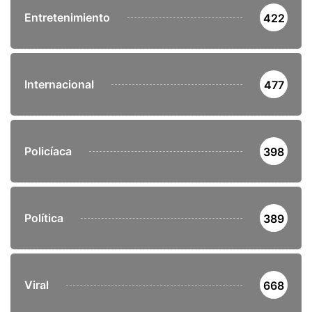
Entretenimiento
422
Internacional
477
Policíaca
398
Política
389
Viral
668