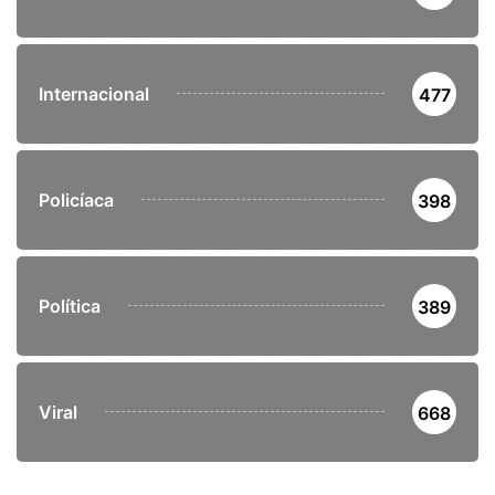
Internacional
477
Policíaca
398
Política
389
Viral
668