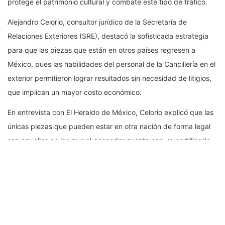
protege el patrimonio cultural y combate este tipo de tráfico.
Alejandro Celorio, consultor jurídico de la Secretaría de
Relaciones Exteriores (SRE), destacó la sofisticada estrategia
para que las piezas que están en otros países regresen a
México, pues las habilidades del personal de la Cancillería en el
exterior permitieron lograr resultados sin necesidad de litigios,
que implican un mayor costo económico.
En entrevista con El Heraldo de México, Celorio explicó que las
únicas piezas que pueden estar en otra nación de forma legal
son aquellas en las que el poseedor cuenta con un certificado
del Instituto Nacional de Antropología e Historia (INAH).
Son cuatro las modalidades en que el gobierno federal ha
recuperado su patrimonio cultural: una es mediante
devoluciones voluntarias, pues hay cada vez más personas que
se presentan a las embajadas o consulados para regresar las