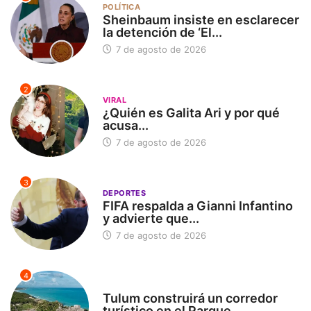
POLÍTICA
Sheinbaum insiste en esclarecer
la detención de ‘El...
7 de agosto de 2026
2
VIRAL
¿Quién es Galita Ari y por qué
acusa...
7 de agosto de 2026
3
DEPORTES
FIFA respalda a Gianni Infantino
y advierte que...
7 de agosto de 2026
4
SIN CATEGORÍA
Tulum construirá un corredor
turístico en el Parque...