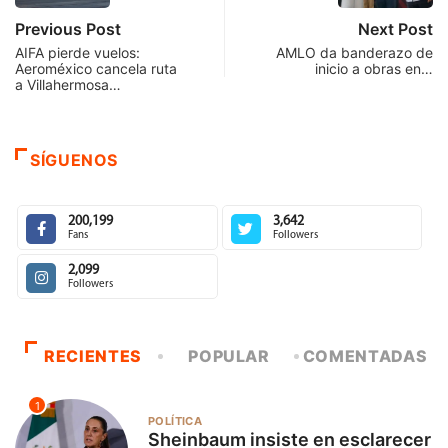
Previous Post
Next Post
AIFA pierde vuelos:
AMLO da banderazo de
Aeroméxico cancela ruta
inicio a obras en…
a Villahermosa…
SÍGUENOS
200,199
3,642
Fans
Followers
2,099
Followers
RECIENTES
POPULAR
COMENTADAS
1
POLÍTICA
Sheinbaum insiste en esclarecer