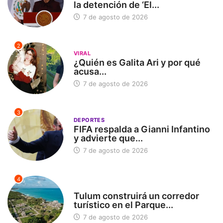
la detención de ‘El...
7 de agosto de 2026
2
VIRAL
¿Quién es Galita Ari y por qué
acusa...
7 de agosto de 2026
3
DEPORTES
FIFA respalda a Gianni Infantino
y advierte que...
7 de agosto de 2026
4
SIN CATEGORÍA
Tulum construirá un corredor
turístico en el Parque...
7 de agosto de 2026