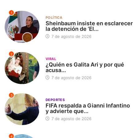
1
POLÍTICA
Sheinbaum insiste en esclarecer
la detención de ‘El...
7 de agosto de 2026
2
VIRAL
¿Quién es Galita Ari y por qué
acusa...
7 de agosto de 2026
3
DEPORTES
FIFA respalda a Gianni Infantino
y advierte que...
7 de agosto de 2026
4