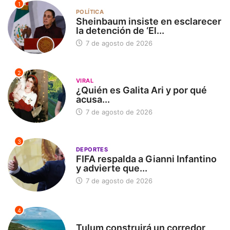
1
POLÍTICA
Sheinbaum insiste en esclarecer
la detención de ‘El...
7 de agosto de 2026
2
VIRAL
¿Quién es Galita Ari y por qué
acusa...
7 de agosto de 2026
3
DEPORTES
FIFA respalda a Gianni Infantino
y advierte que...
7 de agosto de 2026
4
SIN CATEGORÍA
Tulum construirá un corredor