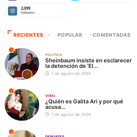
2,099
Followers
RECIENTES
POPULAR
COMENTADAS
1
POLÍTICA
Sheinbaum insiste en esclarecer
la detención de ‘El...
7 de agosto de 2026
2
VIRAL
¿Quién es Galita Ari y por qué
acusa...
7 de agosto de 2026
3
DEPORTES