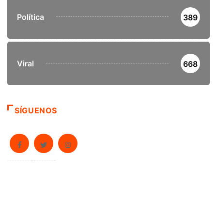
Política
389
Viral
668
SÍGUENOS