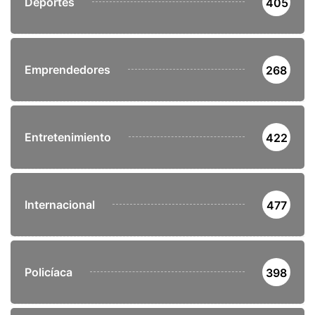
Deportes
405
Emprendedores
268
Entretenimiento
422
Internacional
477
Policíaca
398