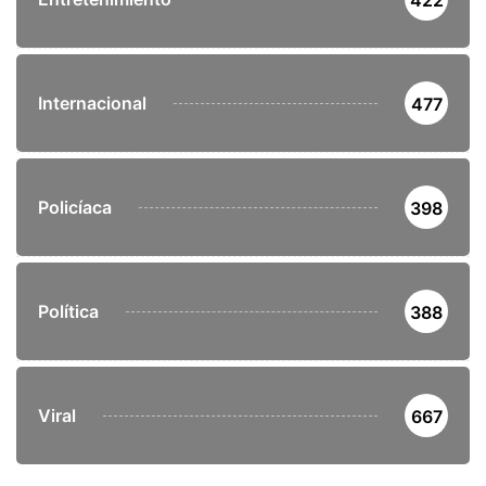
422
Internacional
477
Policíaca
398
Política
388
Viral
667