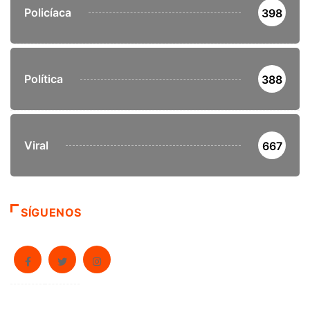
Policíaca
398
Política
388
Viral
667
SÍGUENOS