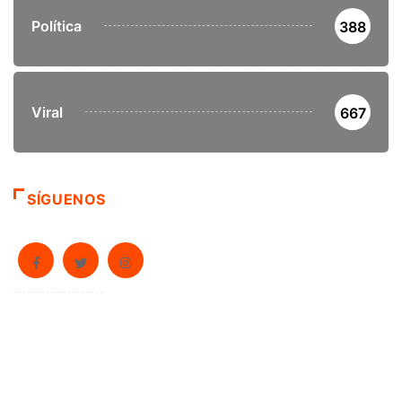
Política
388
Viral
667
SÍGUENOS