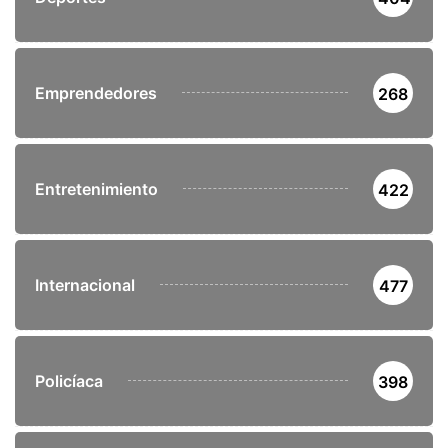
Emprendedores
268
Entretenimiento
422
Internacional
477
Policíaca
398