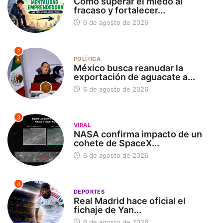
Cómo superar el miedo al
fracaso y fortalecer...
6 de agosto de 2026
2
POLÍTICA
México busca reanudar la
exportación de aguacate a...
6 de agosto de 2026
3
VIRAL
NASA confirma impacto de un
cohete de SpaceX...
6 de agosto de 2026
4
DEPORTES
Real Madrid hace oficial el
fichaje de Yan...
6 de agosto de 2026