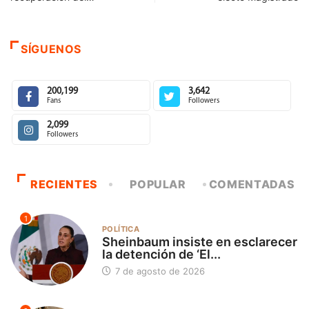
SÍGUENOS
200,199
3,642
Fans
Followers
2,099
Followers
RECIENTES
POPULAR
COMENTADAS
1
POLÍTICA
Sheinbaum insiste en esclarecer
la detención de ‘El...
7 de agosto de 2026