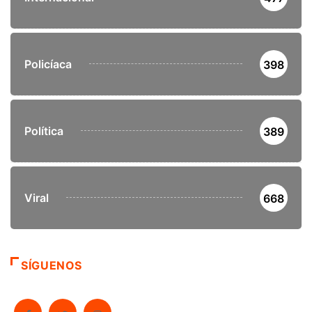
Policíaca
398
Política
389
Viral
668
SÍGUENOS