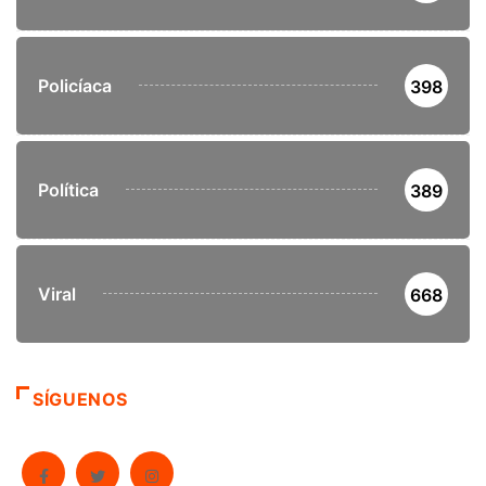
Policíaca
398
Política
389
Viral
668
SÍGUENOS