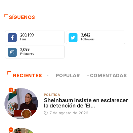
SÍGUENOS
200,199
3,642
Fans
Followers
2,099
Followers
RECIENTES
POPULAR
COMENTADAS
1
POLÍTICA
Sheinbaum insiste en esclarecer
la detención de ‘El...
7 de agosto de 2026
2