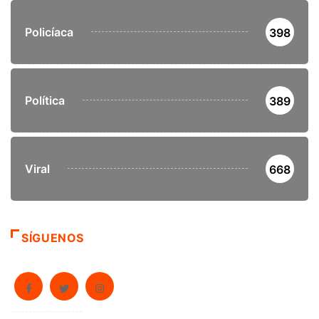
Policíaca
398
Política
389
Viral
668
SÍGUENOS