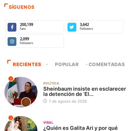
SÍGUENOS
200,199
3,642
Fans
Followers
2,099
Followers
RECIENTES
POPULAR
COMENTADAS
1
POLÍTICA
Sheinbaum insiste en esclarecer
la detención de ‘El...
7 de agosto de 2026
2
VIRAL
¿Quién es Galita Ari y por qué