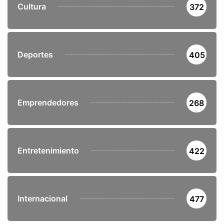
Cultura
372
Deportes
405
Emprendedores
268
Entretenimiento
422
Internacional
477