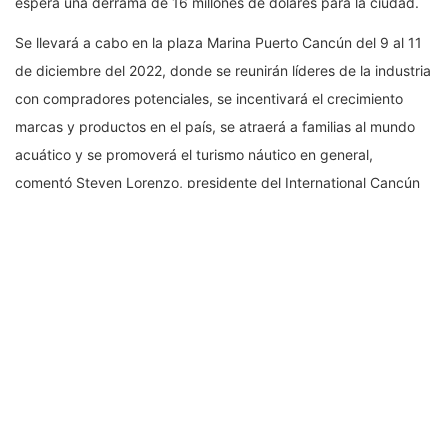
espera una derrama de 16 millones de dólares para la ciudad.
Se llevará a cabo en la plaza Marina Puerto Cancún del 9 al 11
de diciembre del 2022, donde se reunirán líderes de la industria
con compradores potenciales, se incentivará el crecimiento
marcas y productos en el país, se atraerá a familias al mundo
acuático y se promoverá el turismo náutico en general,
comentó Steven Lorenzo, presidente del International Cancún
Boat Show.
Adelantó que este año el evento convocará a más de 100
expositores y espera una asistencia de aproximadamente
20,000 visitantes nacionales e internacionales.
“De manera simultánea, dentro del Boat Show, por primera vez
en México, se llevará a cabo la mundialmente reconocida
Europeanlife Luxury Week Cancun, misma que reunirá a la
socialité mexicana e internacional en diversos eventos