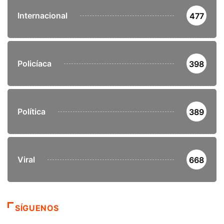
Internacional
477
Policíaca
398
Política
389
Viral
668
SÍGUENOS