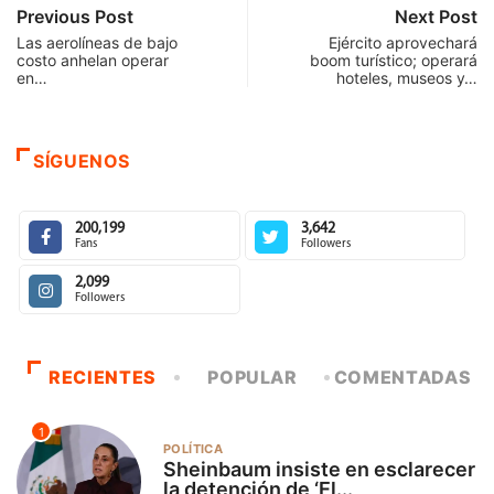
Previous Post
Next Post
Las aerolíneas de bajo
Ejército aprovechará
costo anhelan operar
boom turístico; operará
en…
hoteles, museos y…
SÍGUENOS
200,199
3,642
Fans
Followers
2,099
Followers
RECIENTES
POPULAR
COMENTADAS
1
POLÍTICA
Sheinbaum insiste en esclarecer
la detención de ‘El...