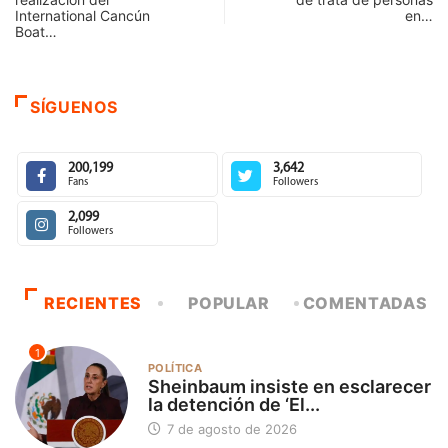
International Cancún
en…
Boat…
SÍGUENOS
200,199
3,642
Fans
Followers
2,099
Followers
RECIENTES
POPULAR
COMENTADAS
1
POLÍTICA
Sheinbaum insiste en esclarecer
la detención de ‘El...
7 de agosto de 2026