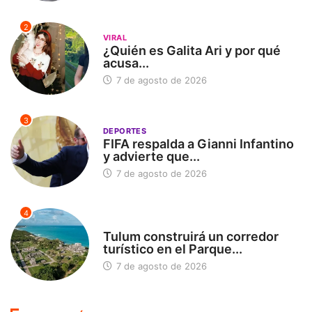
2
VIRAL
¿Quién es Galita Ari y por qué
acusa...
7 de agosto de 2026
3
DEPORTES
FIFA respalda a Gianni Infantino
y advierte que...
7 de agosto de 2026
4
SIN CATEGORÍA
Tulum construirá un corredor
turístico en el Parque...
7 de agosto de 2026