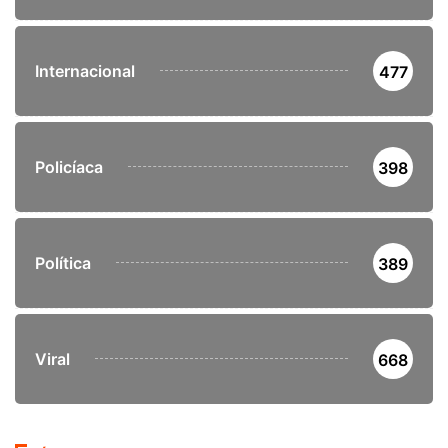
Internacional
477
Policíaca
398
Política
389
Viral
668