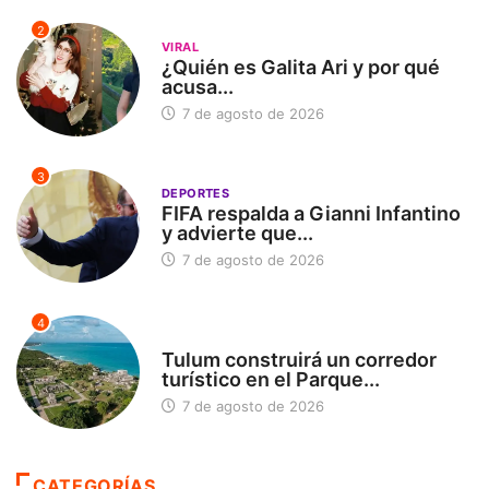
2
VIRAL
¿Quién es Galita Ari y por qué
acusa...
7 de agosto de 2026
3
DEPORTES
FIFA respalda a Gianni Infantino
y advierte que...
7 de agosto de 2026
4
SIN CATEGORÍA
Tulum construirá un corredor
turístico en el Parque...
7 de agosto de 2026
CATEGORÍAS