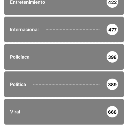
Entretenimiento
422
Internacional
477
Policíaca
398
Política
389
Viral
668