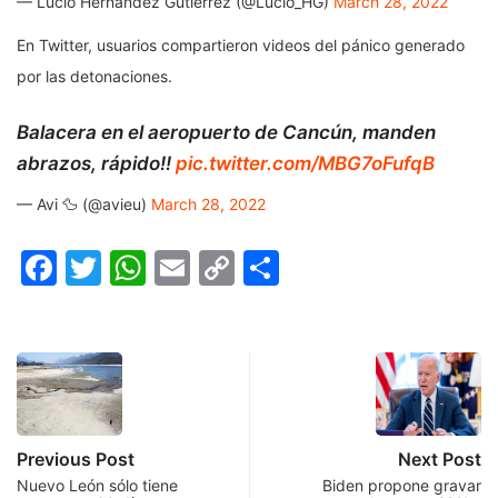
— Lucio Hernández Gutiérrez (@Lucio_HG)
March 28, 2022
En Twitter, usuarios compartieron videos del pánico generado
por las detonaciones.
Balacera en el aeropuerto de Cancún, manden
abrazos, rápido!!
pic.twitter.com/MBG7oFufqB
— Avi 🦆 (@avieu)
March 28, 2022
Facebook
Twitter
WhatsApp
Email
Copy
Compartir
Link
Previous Post
Next Post
Nuevo León sólo tiene
Biden propone gravar