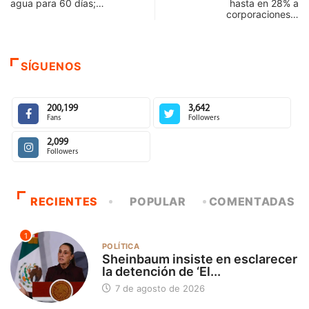
agua para 60 días;…
hasta en 28% a
corporaciones…
SÍGUENOS
200,199
3,642
Fans
Followers
2,099
Followers
RECIENTES
POPULAR
COMENTADAS
1
POLÍTICA
Sheinbaum insiste en esclarecer
la detención de ‘El...
7 de agosto de 2026