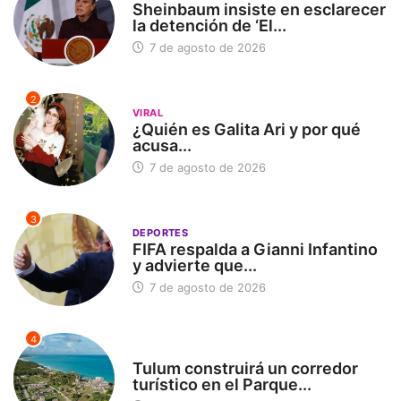
Sheinbaum insiste en esclarecer
la detención de ‘El...
7 de agosto de 2026
2
VIRAL
¿Quién es Galita Ari y por qué
acusa...
7 de agosto de 2026
3
DEPORTES
FIFA respalda a Gianni Infantino
y advierte que...
7 de agosto de 2026
4
SIN CATEGORÍA
Tulum construirá un corredor
turístico en el Parque...