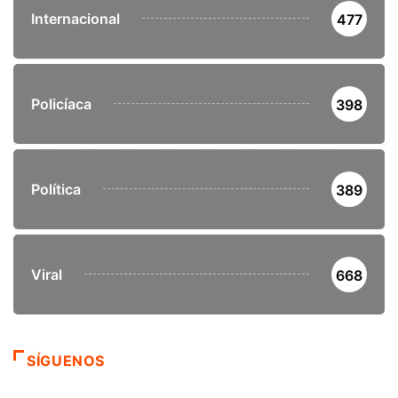
Internacional
477
Policíaca
398
Política
389
Viral
668
SÍGUENOS