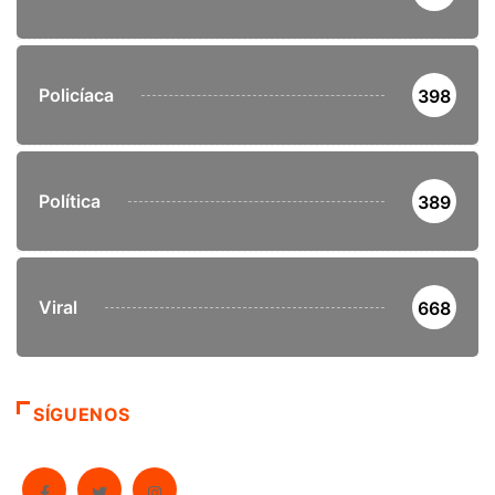
Policíaca
398
Política
389
Viral
668
SÍGUENOS