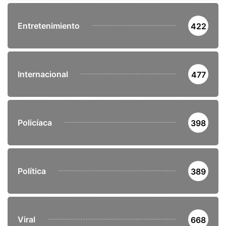
Entretenimiento
422
Internacional
477
Policíaca
398
Política
389
Viral
668