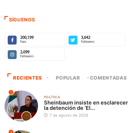
SÍGUENOS
200,199
3,642
Fans
Followers
2,099
Followers
RECIENTES
POPULAR
COMENTADAS
1
POLÍTICA
Sheinbaum insiste en esclarecer
la detención de ‘El...
7 de agosto de 2026
2