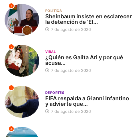
1
POLÍTICA
Sheinbaum insiste en esclarecer
la detención de ‘El...
7 de agosto de 2026
2
VIRAL
¿Quién es Galita Ari y por qué
acusa...
7 de agosto de 2026
3
DEPORTES
FIFA respalda a Gianni Infantino
y advierte que...
7 de agosto de 2026
4
SIN CATEGORÍA