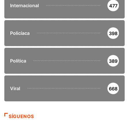
Internacional
477
Policíaca
398
Política
389
Viral
668
SÍGUENOS