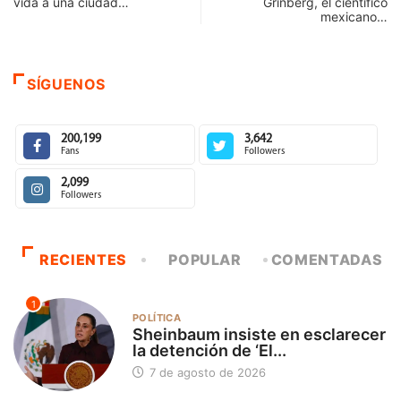
vida a una ciudad…
Grinberg, el científico
mexicano…
SÍGUENOS
200,199
3,642
Fans
Followers
2,099
Followers
RECIENTES
POPULAR
COMENTADAS
1
POLÍTICA
Sheinbaum insiste en esclarecer
la detención de ‘El...
7 de agosto de 2026