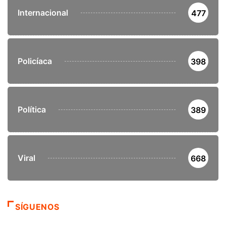
Internacional
477
Policíaca
398
Política
389
Viral
668
SÍGUENOS