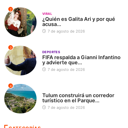
2
VIRAL
¿Quién es Galita Ari y por qué
acusa...
7 de agosto de 2026
3
DEPORTES
FIFA respalda a Gianni Infantino
y advierte que...
7 de agosto de 2026
4
SIN CATEGORÍA
Tulum construirá un corredor
turístico en el Parque...
7 de agosto de 2026