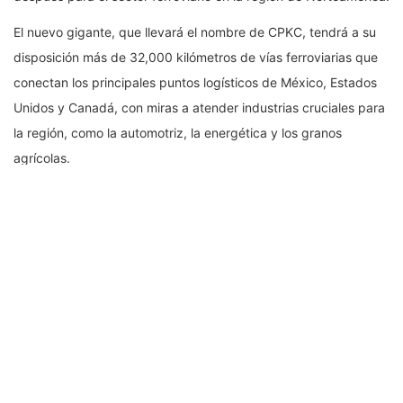
El nuevo gigante, que llevará el nombre de CPKC, tendrá a su
disposición más de 32,000 kilómetros de vías ferroviarias que
conectan los principales puntos logísticos de México, Estados
Unidos y Canadá, con miras a atender industrias cruciales para
la región, como la automotriz, la energética y los granos
agrícolas.
Con ello, puertos de ambos extremos de Canadá, como
Vancouver y Saint John, conectarán con la región del medio
oeste estadounidense que, a su vez, llevará a otras paradas en
el sur de Texas y Nueva Orleans, y alimentará los cruces
fronterizos de Laredo y Brownsville hacia México, un
componente clave de la fusión.
“Hemos tenido mucho éxito en crear una increíble franquicia
transfronteriza entre Estados Unidos y México”, dice en