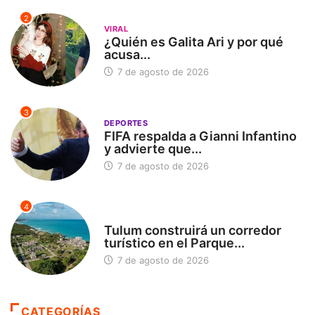
2
VIRAL
¿Quién es Galita Ari y por qué
acusa...
7 de agosto de 2026
3
DEPORTES
FIFA respalda a Gianni Infantino
y advierte que...
7 de agosto de 2026
4
SIN CATEGORÍA
Tulum construirá un corredor
turístico en el Parque...
7 de agosto de 2026
CATEGORÍAS