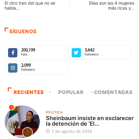
El otro tren del que no se
Ellas son las 4 mujeres
habla…
más ricas y…
SÍGUENOS
200,199
3,642
Fans
Followers
2,099
Followers
RECIENTES
POPULAR
COMENTADAS
1
POLÍTICA
Sheinbaum insiste en esclarecer
la detención de ‘El...
7 de agosto de 2026