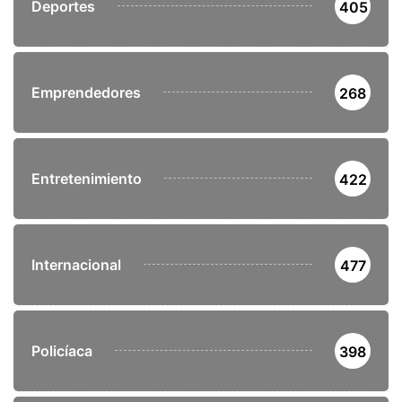
Deportes
405
Emprendedores
268
Entretenimiento
422
Internacional
477
Policíaca
398