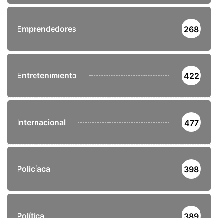
Emprendedores
268
Entretenimiento
422
Internacional
477
Policíaca
398
Política
389