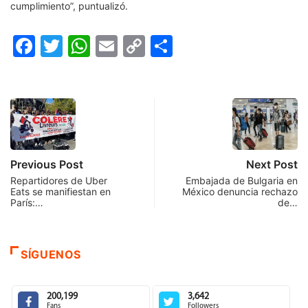
cumplimiento”, puntualizó.
Facebook
Twitter
WhatsApp
Email
Copy
Compartir
Link
Previous Post
Next Post
Repartidores de Uber
Embajada de Bulgaria en
Eats se manifiestan en
México denuncia rechazo
París:…
de…
SÍGUENOS
200,199
3,642
Fans
Followers