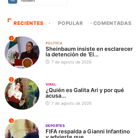
Followers
RECIENTES
POPULAR
COMENTADAS
1
POLÍTICA
Sheinbaum insiste en esclarecer
la detención de ‘El...
7 de agosto de 2026
2
VIRAL
¿Quién es Galita Ari y por qué
acusa...
7 de agosto de 2026
3
DEPORTES
FIFA respalda a Gianni Infantino
y advierte que...