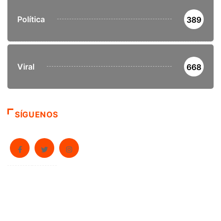
Política
389
Viral
668
SÍGUENOS