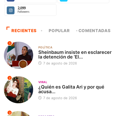
2,099
Followers
RECIENTES
POPULAR
COMENTADAS
1
POLÍTICA
Sheinbaum insiste en esclarecer
la detención de ‘El...
7 de agosto de 2026
2
VIRAL
¿Quién es Galita Ari y por qué
acusa...
7 de agosto de 2026
3