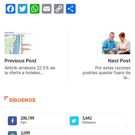
Facebook
Twitter
WhatsApp
Email
Copy
Compartir
Link
Previous Post
Next Post
Airbnb arrebata 22.5% de
Por estas razones
la oferta a hoteles…
podrías quedar fuera de
la…
SÍGUENOS
200,199
3,642
Fans
Followers
2,099