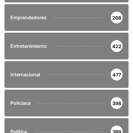
Emprendedores
268
Entretenimiento
422
Internacional
477
Policíaca
398
Política
389