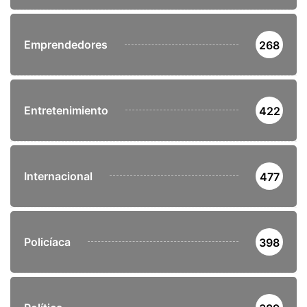
Emprendedores
268
Entretenimiento
422
Internacional
477
Policíaca
398