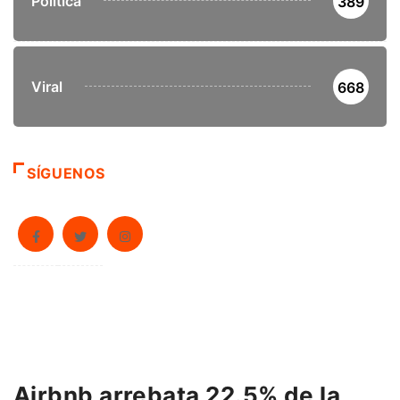
Política
389
Viral
668
SÍGUENOS
Airbnb arrebata 22.5% de la