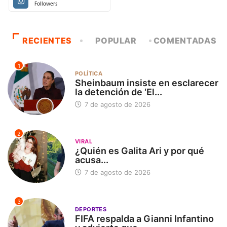
Followers
RECIENTES
POPULAR
COMENTADAS
1
POLÍTICA
Sheinbaum insiste en esclarecer
la detención de ‘El...
7 de agosto de 2026
2
VIRAL
¿Quién es Galita Ari y por qué
acusa...
7 de agosto de 2026
3
DEPORTES
FIFA respalda a Gianni Infantino