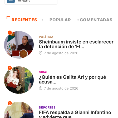
Followers
RECIENTES
POPULAR
COMENTADAS
1
POLÍTICA
Sheinbaum insiste en esclarecer
la detención de ‘El...
7 de agosto de 2026
2
VIRAL
¿Quién es Galita Ari y por qué
acusa...
7 de agosto de 2026
3
DEPORTES
FIFA respalda a Gianni Infantino
y advierte que...