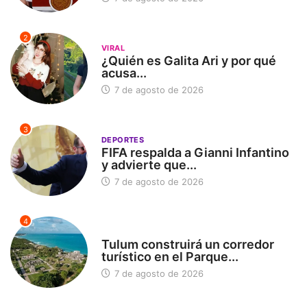
2
VIRAL
¿Quién es Galita Ari y por qué
acusa...
7 de agosto de 2026
3
DEPORTES
FIFA respalda a Gianni Infantino
y advierte que...
7 de agosto de 2026
4
SIN CATEGORÍA
Tulum construirá un corredor
turístico en el Parque...
7 de agosto de 2026