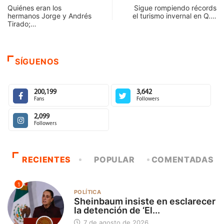
Quiénes eran los
Sigue rompiendo récords
hermanos Jorge y Andrés
el turismo invernal en Q.…
Tirado;…
SÍGUENOS
200,199
3,642
Fans
Followers
2,099
Followers
RECIENTES
POPULAR
COMENTADAS
1
POLÍTICA
Sheinbaum insiste en esclarecer
la detención de ‘El...
7 de agosto de 2026