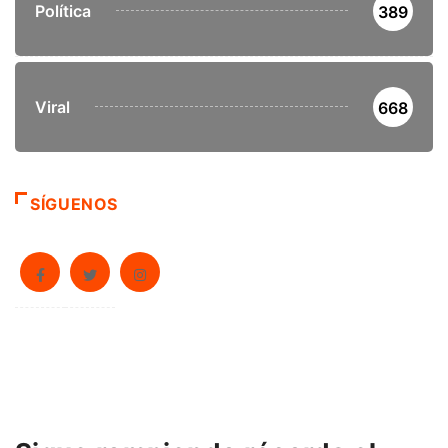
Política
389
Viral
668
SÍGUENOS