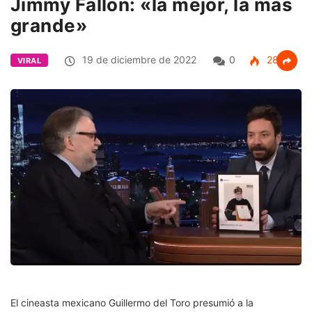
Jimmy Fallon: «la mejor, la más
grande»
19 de diciembre de 2022
0
286
VIRAL
El cineasta mexicano Guillermo del Toro presumió a la