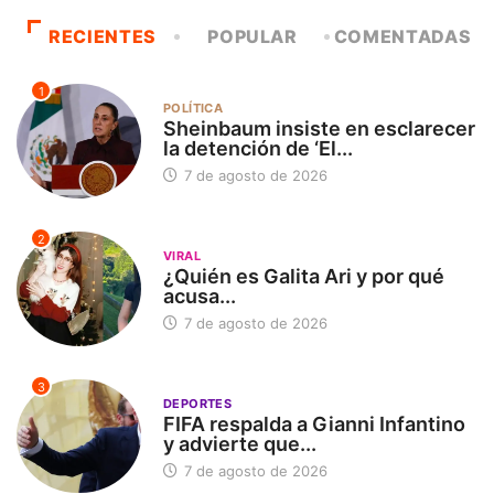
RECIENTES
POPULAR
COMENTADAS
1
POLÍTICA
Sheinbaum insiste en esclarecer
la detención de ‘El...
7 de agosto de 2026
2
VIRAL
¿Quién es Galita Ari y por qué
acusa...
7 de agosto de 2026
3
DEPORTES
FIFA respalda a Gianni Infantino
y advierte que...
7 de agosto de 2026