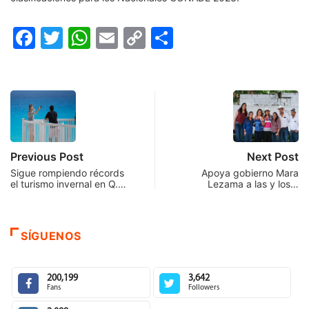
Facebook
Twitter
WhatsApp
Email
Copy
Compartir
Link
Previous Post
Next Post
Sigue rompiendo récords
Apoya gobierno Mara
el turismo invernal en Q.…
Lezama a las y los…
SÍGUENOS
200,199
3,642
Fans
Followers