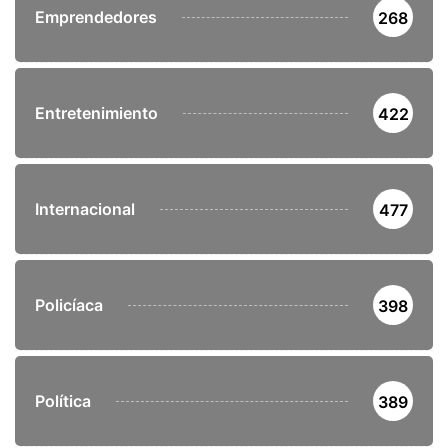
Emprendedores
268
Entretenimiento
422
Internacional
477
Policíaca
398
Política
389