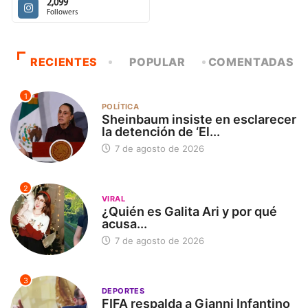
2,099
Followers
RECIENTES
POPULAR
COMENTADAS
1
POLÍTICA
Sheinbaum insiste en esclarecer
la detención de ‘El...
7 de agosto de 2026
2
VIRAL
¿Quién es Galita Ari y por qué
acusa...
7 de agosto de 2026
3
DEPORTES
FIFA respalda a Gianni Infantino