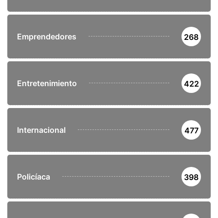
Emprendedores
268
Entretenimiento
422
Internacional
477
Policíaca
398