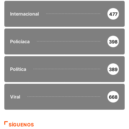
Internacional
477
Policíaca
398
Política
389
Viral
668
SÍGUENOS