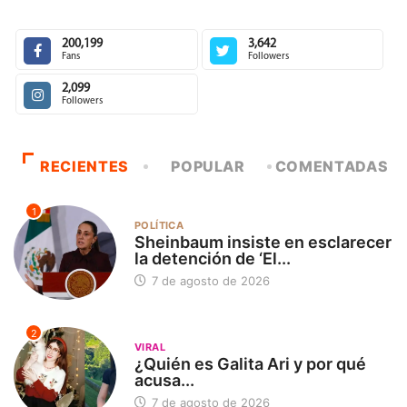
200,199
3,642
Fans
Followers
2,099
Followers
RECIENTES
POPULAR
COMENTADAS
1
POLÍTICA
Sheinbaum insiste en esclarecer
la detención de ‘El...
7 de agosto de 2026
2
VIRAL
¿Quién es Galita Ari y por qué
acusa...
7 de agosto de 2026