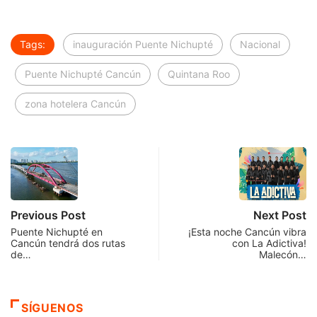
Tags:
inauguración Puente Nichupté
Nacional
Puente Nichupté Cancún
Quintana Roo
zona hotelera Cancún
Previous Post
Next Post
Puente Nichupté en
¡Esta noche Cancún vibra
Cancún tendrá dos rutas
con La Adictiva!
de…
Malecón…
SÍGUENOS