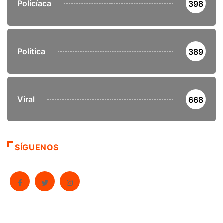
Policíaca
398
Política
389
Viral
668
SÍGUENOS