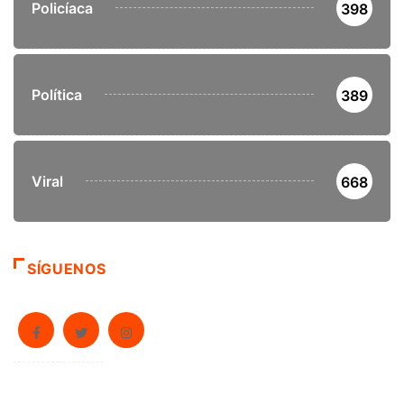
Policíaca
398
Política
389
Viral
668
SÍGUENOS