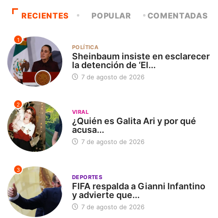
RECIENTES
POPULAR
COMENTADAS
1
POLÍTICA
Sheinbaum insiste en esclarecer
la detención de ‘El...
7 de agosto de 2026
2
VIRAL
¿Quién es Galita Ari y por qué
acusa...
7 de agosto de 2026
3
DEPORTES
FIFA respalda a Gianni Infantino
y advierte que...
7 de agosto de 2026