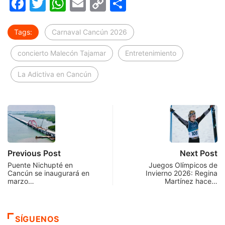
Facebook
Twitter
WhatsApp
Email
Copy
Compartir
Link
Tags:
Carnaval Cancún 2026
concierto Malecón Tajamar
Entretenimiento
La Adictiva en Cancún
Previous Post
Next Post
Puente Nichupté en
Juegos Olímpicos de
Cancún se inaugurará en
Invierno 2026: Regina
marzo…
Martínez hace…
SÍGUENOS