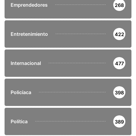
Emprendedores
268
Entretenimiento
422
Internacional
477
Policíaca
398
Política
389