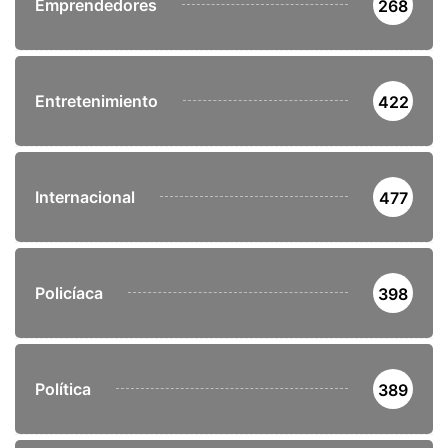
Emprendedores
268
Entretenimiento
422
Internacional
477
Policíaca
398
Política
389