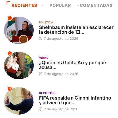
RECIENTES
POPULAR
COMENTADAS
1
POLÍTICA
Sheinbaum insiste en esclarecer
la detención de ‘El...
7 de agosto de 2026
2
VIRAL
¿Quién es Galita Ari y por qué
acusa...
7 de agosto de 2026
3
DEPORTES
FIFA respalda a Gianni Infantino
y advierte que...
7 de agosto de 2026