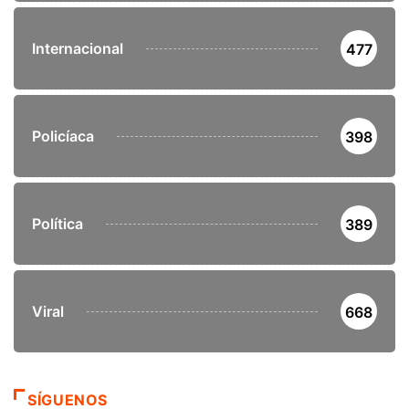
Internacional
477
Policíaca
398
Política
389
Viral
668
SÍGUENOS