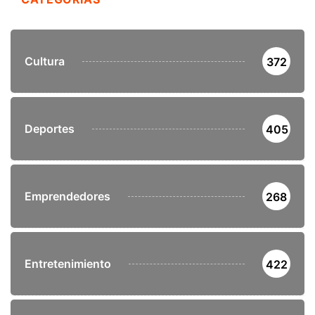
Cultura
372
Deportes
405
Emprendedores
268
Entretenimiento
422