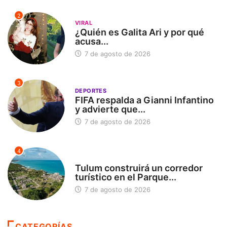
2
VIRAL
¿Quién es Galita Ari y por qué
acusa...
7 de agosto de 2026
3
DEPORTES
FIFA respalda a Gianni Infantino
y advierte que...
7 de agosto de 2026
4
SIN CATEGORÍA
Tulum construirá un corredor
turístico en el Parque...
7 de agosto de 2026
CATEGORÍAS