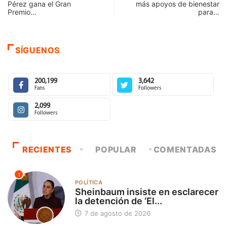
Pérez gana el Gran
más apoyos de bienestar
Premio…
para…
SÍGUENOS
200,199
3,642
Fans
Followers
2,099
Followers
RECIENTES
POPULAR
COMENTADAS
1
POLÍTICA
Sheinbaum insiste en esclarecer
la detención de ‘El...
7 de agosto de 2026