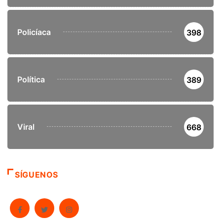
Policíaca
398
Política
389
Viral
668
SÍGUENOS