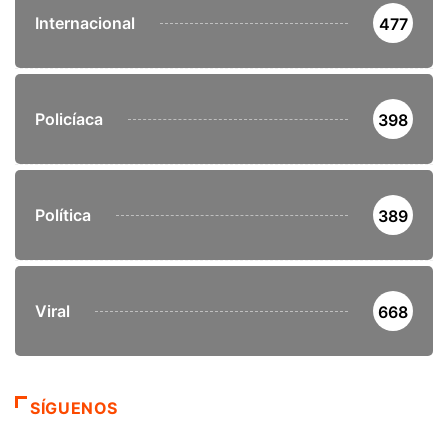
Internacional
477
Policíaca
398
Política
389
Viral
668
SÍGUENOS