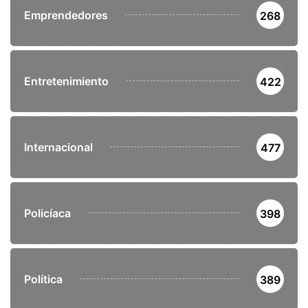
Emprendedores
268
Entretenimiento
422
Internacional
477
Policíaca
398
Política
389