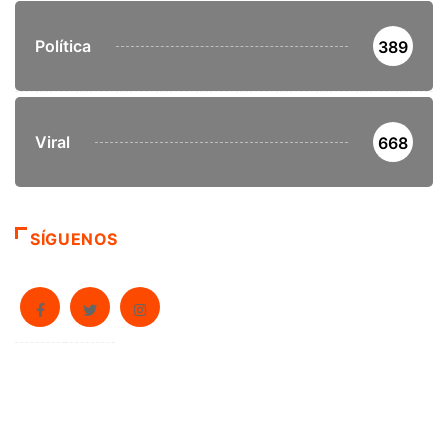
Política
389
Viral
668
SÍGUENOS