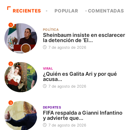
RECIENTES
POPULAR
COMENTADAS
1
POLÍTICA
Sheinbaum insiste en esclarecer
la detención de ‘El...
7 de agosto de 2026
2
VIRAL
¿Quién es Galita Ari y por qué
acusa...
7 de agosto de 2026
3
DEPORTES
FIFA respalda a Gianni Infantino
y advierte que...
7 de agosto de 2026