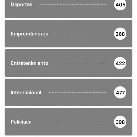
Deportes
405
Emprendedores
268
Entretenimiento
422
Internacional
477
Policíaca
398