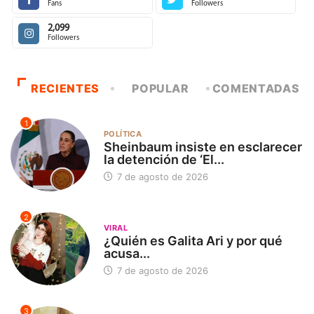
Fans
Followers
2,099
Followers
RECIENTES
POPULAR
COMENTADAS
1
POLÍTICA
Sheinbaum insiste en esclarecer
la detención de ‘El...
7 de agosto de 2026
2
VIRAL
¿Quién es Galita Ari y por qué
acusa...
7 de agosto de 2026
3