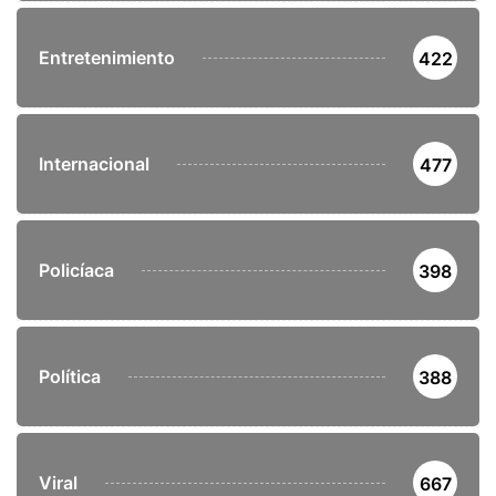
Entretenimiento
422
Internacional
477
Policíaca
398
Política
388
Viral
667