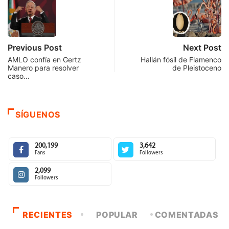
Previous Post
Next Post
AMLO confía en Gertz
Hallán fósil de Flamenco
Manero para resolver
de Pleistoceno
caso…
SÍGUENOS
200,199
3,642
Fans
Followers
2,099
Followers
RECIENTES
POPULAR
COMENTADAS