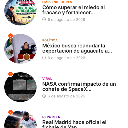
EMPRENDEDORES
Cómo superar el miedo al
fracaso y fortalecer...
6 de agosto de 2026
2
POLÍTICA
México busca reanudar la
exportación de aguacate a...
6 de agosto de 2026
3
VIRAL
NASA confirma impacto de un
cohete de SpaceX...
6 de agosto de 2026
4
DEPORTES
Real Madrid hace oficial el
fichaje de Yan...