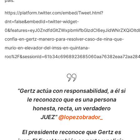
país.
https://platform.twitter.com/embed/Tweet.html?
dnt=false&embedId=twitter-widget-
0&features=eyJ0ZndfdGltZWxpbmVfbGlzdCI6eyJidWNrZXQiOl
confia-en-gertz-manero-para-resolver-caso-de-nina-que-
murio-en-elevador-del-imss-en-quintana-
roo%2F&sessionId=61b34c6968923685060aa76382eaa72aa2840
“Gertz actúa con responsabilidad, a él si
le reconozco que es una persona
honesta, recta, un verdadero
JUEZ”
@lopezobrador_
El presidente reconoce que Gertz es