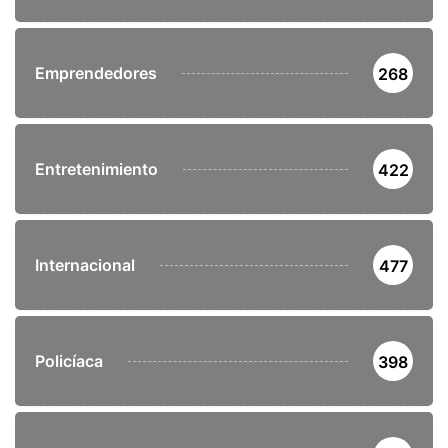
Emprendedores
268
Entretenimiento
422
Internacional
477
Policíaca
398