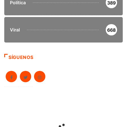
Política
389
Viral
668
SÍGUENOS