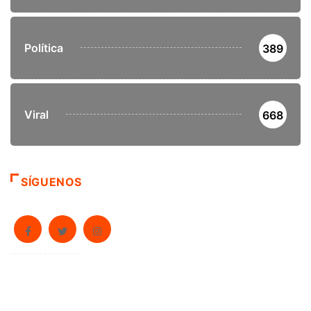
Política
389
Viral
668
SÍGUENOS