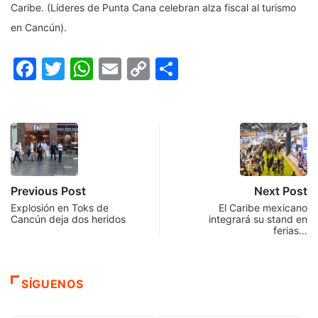
Caribe. (Líderes de Punta Cana celebran alza fiscal al turismo
en Cancún).
Facebook
Twitter
WhatsApp
Email
Copy
Compartir
Link
Previous Post
Next Post
Explosión en Toks de
El Caribe mexicano
Cancún deja dos heridos
integrará su stand en
ferias…
SÍGUENOS