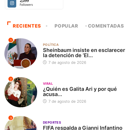
2,099
Followers
RECIENTES
POPULAR
COMENTADAS
1
POLÍTICA
Sheinbaum insiste en esclarecer
la detención de ‘El...
7 de agosto de 2026
2
VIRAL
¿Quién es Galita Ari y por qué
acusa...
7 de agosto de 2026
3
DEPORTES
FIFA respalda a Gianni Infantino