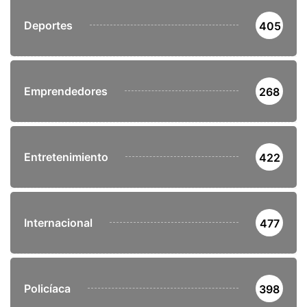
Deportes
405
Emprendedores
268
Entretenimiento
422
Internacional
477
Policíaca
398