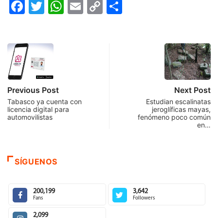
Facebook
Twitter
WhatsApp
Email
Copy
Compartir
Link
Previous Post
Next Post
Tabasco ya cuenta con
Estudian escalinatas
licencia digital para
jeroglíficas mayas,
automovilistas
fenómeno poco común
en…
SÍGUENOS
200,199
3,642
Fans
Followers
2,099