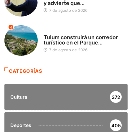
1
POLÍTICA
Sheinbaum insiste en esclarecer
la detención de ‘El...
7 de agosto de 2026
2
VIRAL
¿Quién es Galita Ari y por qué
acusa...
7 de agosto de 2026
3
DEPORTES
FIFA respalda a Gianni Infantino
y advierte que...
7 de agosto de 2026