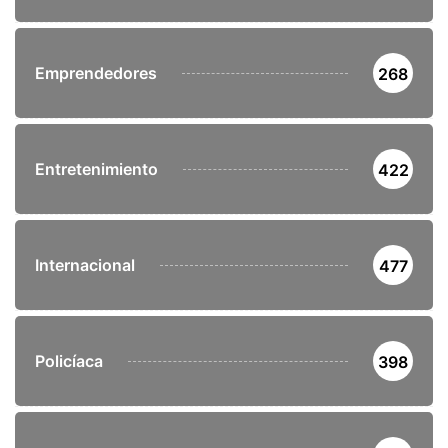
4
SIN CATEGORÍA
Tulum construirá un corredor
turístico en el Parque...
7 de agosto de 2026
CATEGORÍAS
Cultura
372
Deportes
405
Emprendedores
268