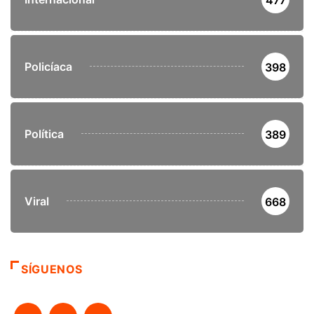
Policíaca
398
Política
389
Viral
668
SÍGUENOS