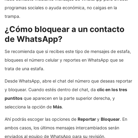
robo de identidad, de robo de datos personales o incluso de
sus cuentas bancarias.
“
Si te llega algún mensaje por WhatsApp
que te pida entrar y
registrarte para obtener dinero, una tarjeta de vales, o
cualquier otro beneficio, desconfía de él y bórralo
inmediatamente. También procura no compartirlo con tus
contactos”, apunta Condusef.
También ha alertado sobre la modalidad de phishing, mediante
la cual una persona puede robar los datos personales y
financieros.
La Condusef también recuerda que el Gobierno de México no
hace contacto mediante mensajes de WhatsApp para ofrecer
programas sociales o ayuda económica, no caigas en la
trampa.