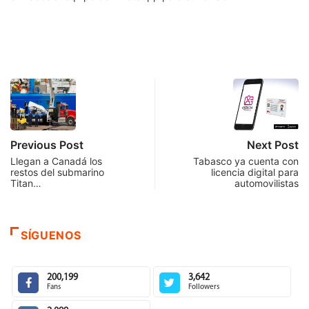
¿Cómo bloquear a un contacto
de WhatsApp?
Se recomienda que si recibes este tipo de mensajes de estafa,
bloquees el número celular y reportes en WhatsApp que se
trata de una estafa.
Desde WhatsApp, abre el chat del número que deseas reportar
y bloquear. Cuando estés dentro del chat, da
clic en los tres
puntitos
que aparecen en la parte superior derecha, y
selecciona la opción de
Más
.
Ahí podrás escoger las opciones de
Reportar
y
Bloquear
. En
ambos casos, los últimos mensajes intercambiados serán
enviados al equipo de WhatsApp para su revisión.