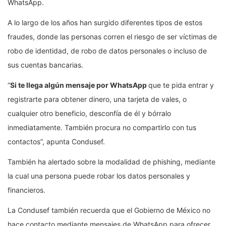
de 100 pesos, te piden tener Telegram instalado para añadirte
a grupos de más de 100 personas.
En el grupo de Telegram, se solicita a las personas que han sido
enganchadas que depositen dinero y que a cambio recibirán
“hasta 10 veces la compensación”. Aquí es donde inicia la
estafa.
Tipos de estafas hechas
mediante WhatsApp
La Comisión Nacional para la Protección y Defensa de los
Usuarios de Servicios Financieros (Condusef) ha advertido en
varias ocasiones por las estafas que se realizan mediante
WhatsApp.
A lo largo de los años han surgido diferentes tipos de estos
fraudes, donde las personas corren el riesgo de ser víctimas de