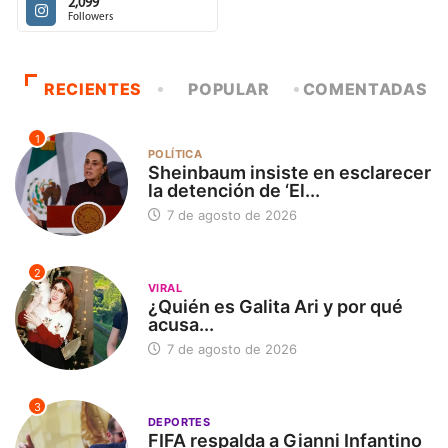
Previous Post
Next Post
Llegan a Canadá los
Tabasco ya cuenta con
restos del submarino
licencia digital para
Titan…
automovilistas
SÍGUENOS
200,199
3,642
Fans
Followers
2,099
Followers
RECIENTES
POPULAR
COMENTADAS