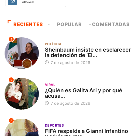
Followers
RECIENTES
POPULAR
COMENTADAS
1
POLÍTICA
Sheinbaum insiste en esclarecer
la detención de ‘El...
7 de agosto de 2026
2
VIRAL
¿Quién es Galita Ari y por qué
acusa...
7 de agosto de 2026
3
DEPORTES
FIFA respalda a Gianni Infantino