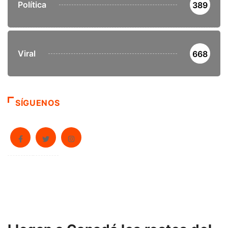
Entretenimiento
422
Internacional
477
Policíaca
398
Política
389