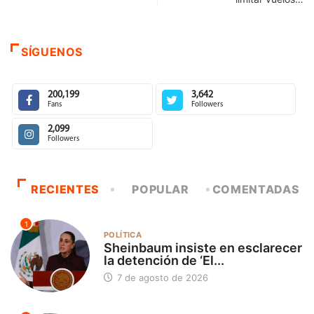
SÍGUENOS
200,199
3,642
Fans
Followers
2,099
Followers
RECIENTES
POPULAR
COMENTADAS
1
POLÍTICA
Sheinbaum insiste en esclarecer
la detención de ‘El...
7 de agosto de 2026