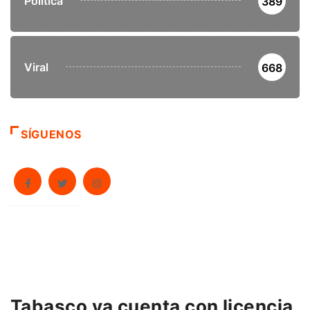
Política
389
Viral
668
SÍGUENOS
Tabasco ya cuenta con licencia