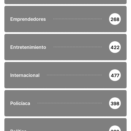
Emprendedores
268
Entretenimiento
422
Internacional
477
Policíaca
398