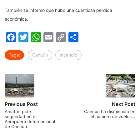
También se informo que hubo una cuantiosa perdida
económica.
Facebook
Twitter
WhatsApp
Email
Copy
Compartir
Link
Tags:
Cancún
Incendio
Previous Post
Next Post
Amatur: pide
Cancún ha disminuido en
seguridad en el
el número de vuelos…
Aeropuerto Internacional
de Cancún.