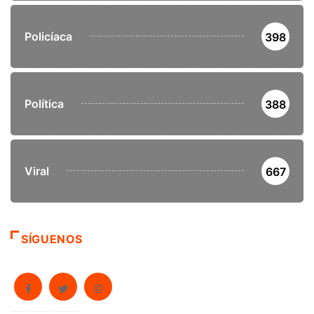
Policíaca
398
Política
388
Viral
667
SÍGUENOS