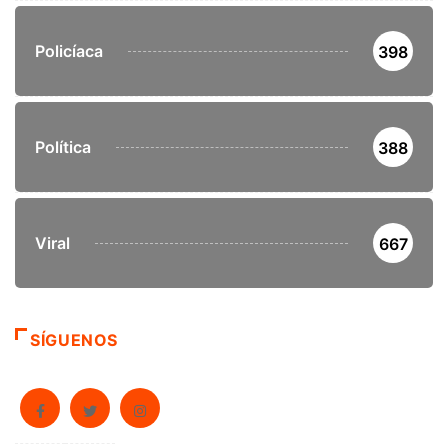
Policíaca
398
Política
388
Viral
667
SÍGUENOS