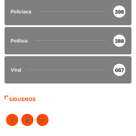
Policíaca
398
Política
388
Viral
667
SÍGUENOS