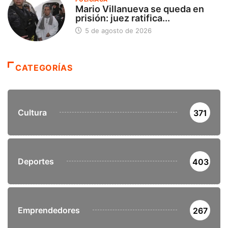
Mario Villanueva se queda en
prisión: juez ratifica...
5 de agosto de 2026
CATEGORÍAS
Cultura
371
Deportes
403
Emprendedores
267