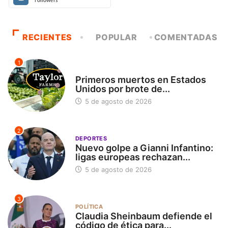
Followers
RECIENTES
POPULAR
COMENTADAS
1
INTERNACIONAL
Primeros muertos en Estados
Unidos por brote de...
5 de agosto de 2026
2
DEPORTES
Nuevo golpe a Gianni Infantino:
ligas europeas rechazan...
5 de agosto de 2026
3
POLÍTICA
Claudia Sheinbaum defiende el
código de ética para...