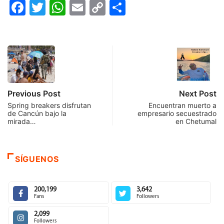
Facebook
Twitter
WhatsApp
Email
Copy
Compartir
Link
Previous Post
Next Post
Spring breakers disfrutan
Encuentran muerto a
de Cancún bajo la
empresario secuestrado
mirada…
en Chetumal
SÍGUENOS
200,199
3,642
Fans
Followers
2,099
Followers