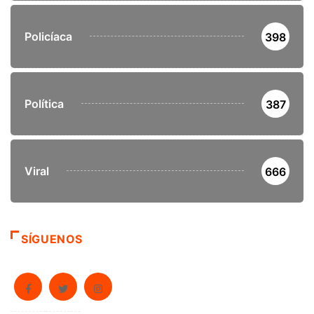
Policíaca
398
Política
387
Viral
666
SÍGUENOS