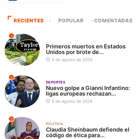
RECIENTES
POPULAR
COMENTADAS
1
INTERNACIONAL
Primeros muertos en Estados
Unidos por brote de...
5 de agosto de 2026
2
DEPORTES
Nuevo golpe a Gianni Infantino:
ligas europeas rechazan...
5 de agosto de 2026
3
POLÍTICA
Claudia Sheinbaum defiende el
código de ética para...