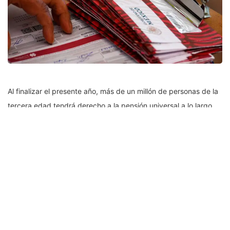
Al finalizar el presente año, más de un millón de personas de la
tercera edad tendrá derecho a la pensión universal a lo largo
de toda la ruta del Tren Maya, pronosticó la secretaria de
desarrollo social, Ariadna Montiel Reyes.
Al participar en la conferencia matutina del presidente de
México, Andrés Manuel López Obrador celebrada este lunes
desde Tuxtla Gutiérrez, Chiapas, la secretaria destacó que
al
día de hoy son derechohabientes de la pensión 951 mil 883
adultos mayores
en los estados de Chiapas, Tabasco,
Campeche, Yucatán y Quintana Roo, entidades por donde