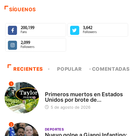
SÍGUENOS
200,199
3,642
Fans
Followers
2,099
Followers
RECIENTES
POPULAR
COMENTADAS
1
INTERNACIONAL
Primeros muertos en Estados
Unidos por brote de...
5 de agosto de 2026
2
DEPORTES
Nuevo golpe a Gianni Infantino: