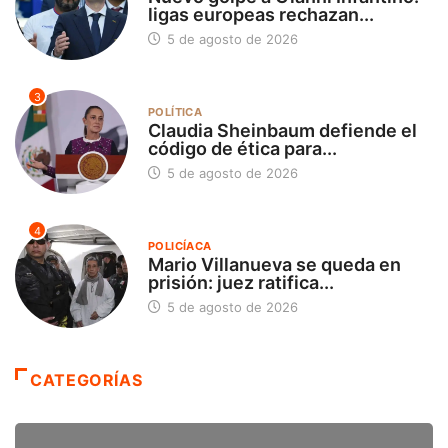
ligas europeas rechazan...
5 de agosto de 2026
3
POLÍTICA
Claudia Sheinbaum defiende el
código de ética para...
5 de agosto de 2026
4
POLICÍACA
Mario Villanueva se queda en
prisión: juez ratifica...
5 de agosto de 2026
CATEGORÍAS