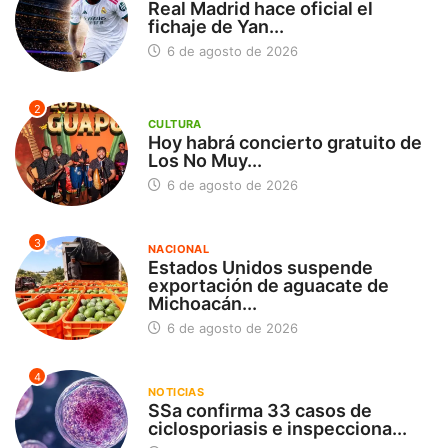
Real Madrid hace oficial el
fichaje de Yan...
6 de agosto de 2026
2
CULTURA
Hoy habrá concierto gratuito de
Los No Muy...
6 de agosto de 2026
3
NACIONAL
Estados Unidos suspende
exportación de aguacate de
Michoacán...
6 de agosto de 2026
4
NOTICIAS
SSa confirma 33 casos de
ciclosporiasis e inspecciona...