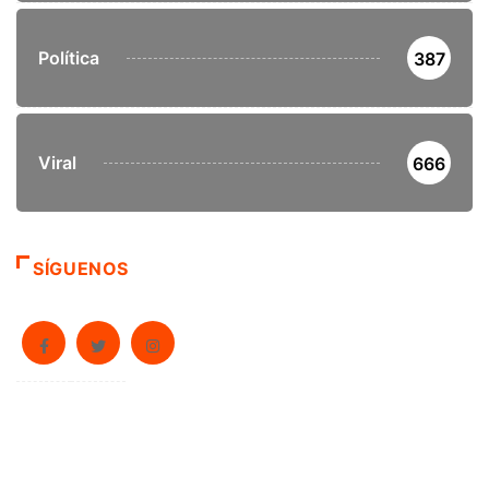
Política
387
Viral
666
SÍGUENOS