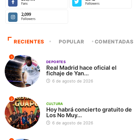
Fans
Followers
2,099
Followers
RECIENTES
POPULAR
COMENTADAS
1
DEPORTES
Real Madrid hace oficial el
fichaje de Yan...
6 de agosto de 2026
2
CULTURA
Hoy habrá concierto gratuito de
Los No Muy...
6 de agosto de 2026