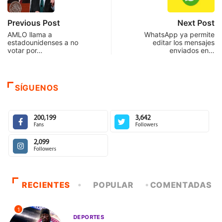
Previous Post
Next Post
AMLO llama a
WhatsApp ya permite
estadounidenses a no
editar los mensajes
votar por…
enviados en…
SÍGUENOS
200,199
3,642
Fans
Followers
2,099
Followers
RECIENTES
POPULAR
COMENTADAS
1
DEPORTES