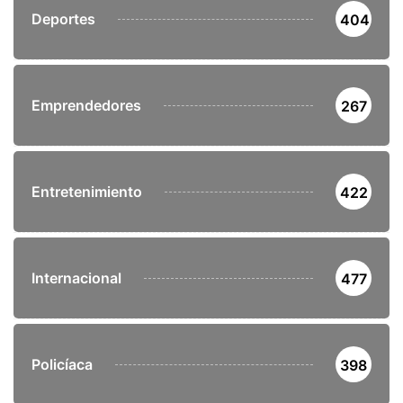
Deportes
404
Emprendedores
267
Entretenimiento
422
Internacional
477
Policíaca
398