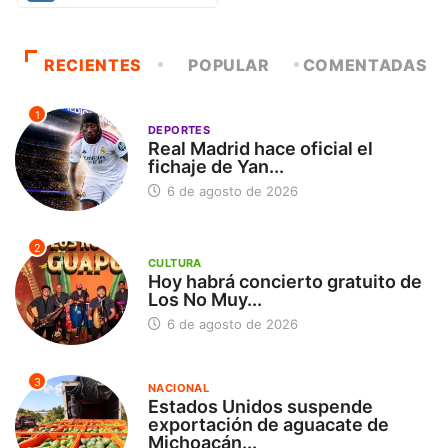
RECIENTES
POPULAR
COMENTADAS
1
DEPORTES
Real Madrid hace oficial el
fichaje de Yan...
6 de agosto de 2026
2
CULTURA
Hoy habrá concierto gratuito de
Los No Muy...
6 de agosto de 2026
3
NACIONAL
Estados Unidos suspende
exportación de aguacate de
Michoacán...