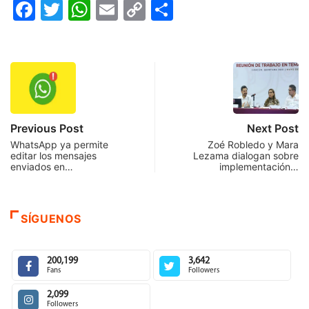
Facebook
Twitter
WhatsApp
Email
Copy
Compartir
Link
Previous Post
Next Post
WhatsApp ya permite
Zoé Robledo y Mara
editar los mensajes
Lezama dialogan sobre
enviados en…
implementación…
SÍGUENOS
200,199
3,642
Fans
Followers
2,099
Followers