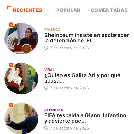
RECIENTES
POPULAR
COMENTADAS
1
POLÍTICA
Sheinbaum insiste en esclarecer
la detención de ‘El...
7 de agosto de 2026
2
VIRAL
¿Quién es Galita Ari y por qué
acusa...
7 de agosto de 2026
3
DEPORTES
FIFA respalda a Gianni Infantino
y advierte que...
7 de agosto de 2026