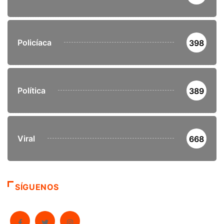
Policíaca
398
Política
389
Viral
668
SÍGUENOS