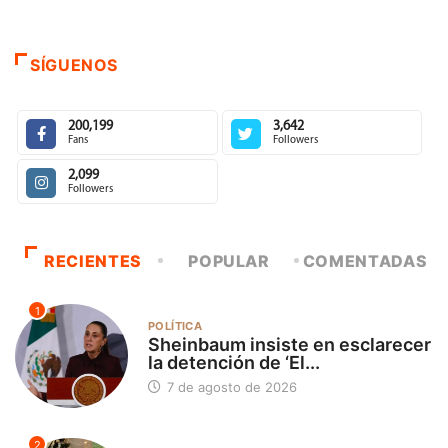
SÍGUENOS
200,199
3,642
Fans
Followers
2,099
Followers
RECIENTES
POPULAR
COMENTADAS
1
POLÍTICA
Sheinbaum insiste en esclarecer
la detención de ‘El...
7 de agosto de 2026
2