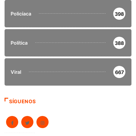
Policíaca
398
Política
388
Viral
667
SÍGUENOS