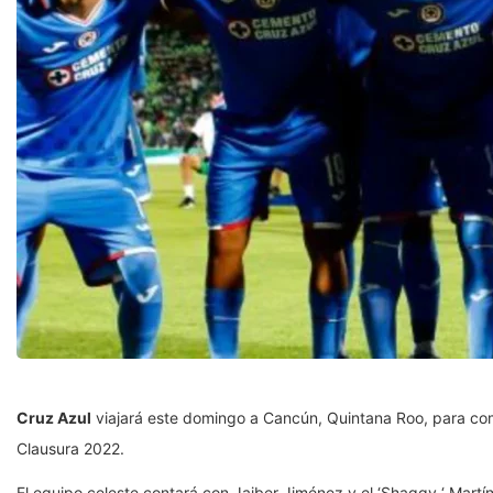
Cruz Azul
viajará este domingo a Cancún, Quintana Roo, para co
Clausura 2022.
El equipo celeste contará con Jaiber Jiménez y el ‘Shaggy ‘ Mart