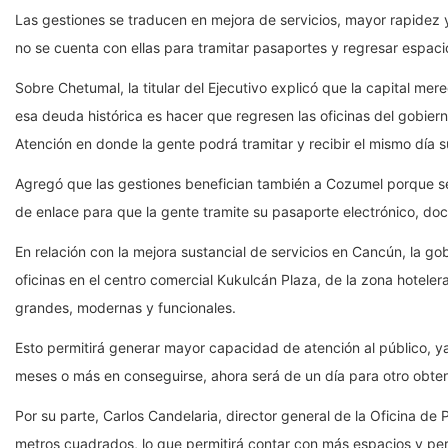
Las gestiones se traducen en mejora de servicios, mayor rapidez y 
no se cuenta con ellas para tramitar pasaportes y regresar espacio
Sobre Chetumal, la titular del Ejecutivo explicó que la capital me
esa deuda histórica es hacer que regresen las oficinas del gobiern
Atención en donde la gente podrá tramitar y recibir el mismo día s
Agregó que las gestiones benefician también a Cozumel porque será
de enlace para que la gente tramite su pasaporte electrónico, doc
En relación con la mejora sustancial de servicios en Cancún, la g
oficinas en el centro comercial Kukulcán Plaza, de la zona hoteler
grandes, modernas y funcionales.
Esto permitirá generar mayor capacidad de atención al público, ya
meses o más en conseguirse, ahora será de un día para otro obtene
Por su parte, Carlos Candelaria, director general de la Oficina d
metros cuadrados, lo que permitirá contar con más espacios y per