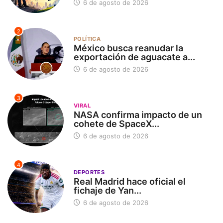
6 de agosto de 2026
2
POLÍTICA
México busca reanudar la
exportación de aguacate a...
6 de agosto de 2026
3
VIRAL
NASA confirma impacto de un
cohete de SpaceX...
6 de agosto de 2026
4
DEPORTES
Real Madrid hace oficial el
fichaje de Yan...
6 de agosto de 2026