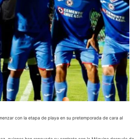
menzar con la etapa de playa en su pretemporada de cara al
ínez, quienes han renovado su contrato con la Máquina después de