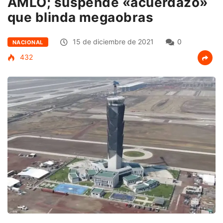
AMLO; suspende «acuerdazo»
que blinda megaobras
15 de diciembre de 2021
0
NACIONAL
432