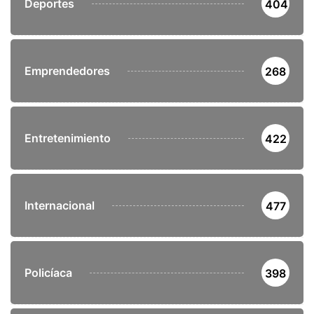
Deportes
404
Emprendedores
268
Entretenimiento
422
Internacional
477
Policíaca
398