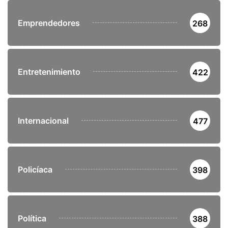
Emprendedores
268
Entretenimiento
422
Internacional
477
Policíaca
398
Política
388