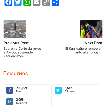
Facebook
Twitter
WhatsApp
Email
Copy
Compartir
Link
Previous Post
Next Post
Suprema Corte da revés
El Kun Agüero rompe en
a AMLO; suspende
llanto al anunciar…
«acuerdazo»…
SÍGUENOS
200,199
3,642
Fans
Followers
2,099
Followers