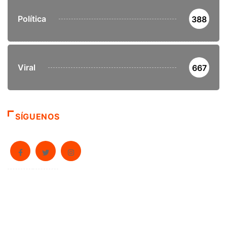
Política
388
Viral
667
SÍGUENOS