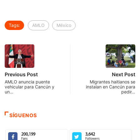
Tags:
AMLO
México
Previous Post
Next Post
AMLO anuncia puente
Migrantes haitianos se
vehicular para Cancún y
instalan en Cancún para
un…
pedir…
SÍGUENOS
200,199
3,642
Fans
Followers