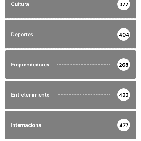
Cultura
372
Deportes
404
Emprendedores
268
Entretenimiento
422
Internacional
477