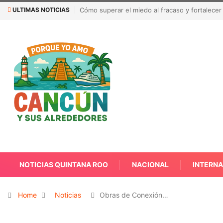
ULTIMAS NOTICIAS
alidad emprendedora para alcanzar el éxito
México busca reanudar la exp
de seguridad
NOTICIAS QUINTANA ROO
NACIONAL
INTERN
Home
Noticias
Obras de Conexión…