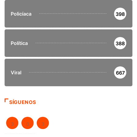
Policíaca
398
Política
388
Viral
667
SÍGUENOS