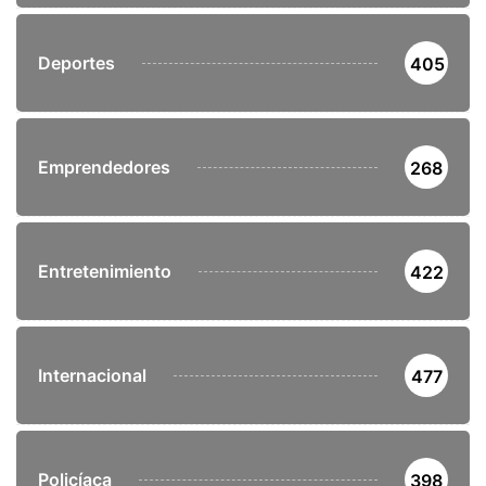
Deportes
405
Emprendedores
268
Entretenimiento
422
Internacional
477
Policíaca
398