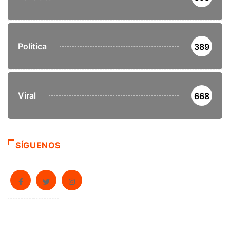
Política
389
Viral
668
SÍGUENOS