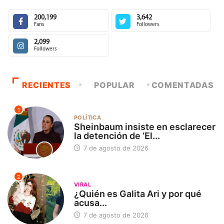
200,199
3,642
Fans
Followers
2,099
Followers
RECIENTES
POPULAR
COMENTADAS
1
POLÍTICA
Sheinbaum insiste en esclarecer
la detención de ‘El...
7 de agosto de 2026
2
VIRAL
¿Quién es Galita Ari y por qué
acusa...
7 de agosto de 2026