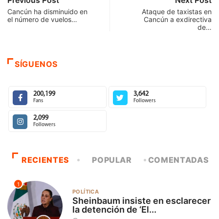
Previous Post
Next Post
Cancún ha disminuido en
Ataque de taxistas en
el número de vuelos…
Cancún a exdirectiva
de…
SÍGUENOS
200,199
3,642
Fans
Followers
2,099
Followers
RECIENTES
POPULAR
COMENTADAS
1
POLÍTICA
Sheinbaum insiste en esclarecer
la detención de ‘El...