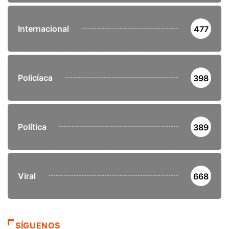
Internacional
477
Policíaca
398
Política
389
Viral
668
SÍGUENOS