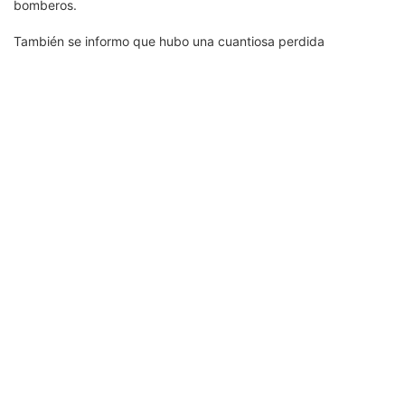
bomberos.
También se informo que hubo una cuantiosa perdida
económica.
Tags:
Cancún
Incendio
Previous Post
Next Post
Amatur: pide
Cancún ha disminuido en
seguridad en el
el número de vuelos…
Aeropuerto Internacional
de Cancún.