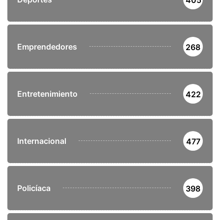
Emprendedores
268
Entretenimiento
422
Internacional
477
Policíaca
398