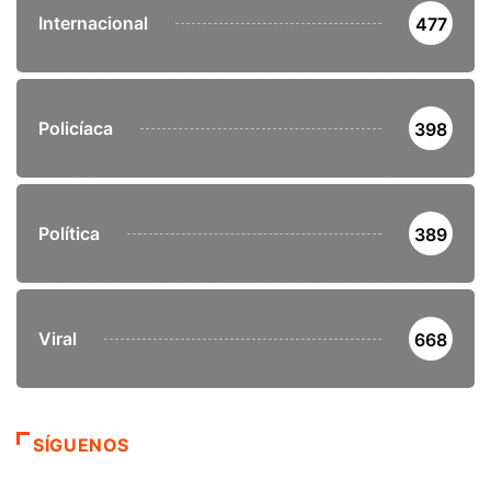
Internacional
477
Policíaca
398
Política
389
Viral
668
SÍGUENOS