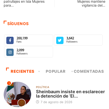
patrullajes en Isla Mujeres
Mujeres mantiene
para…
vigilancia del…
SÍGUENOS
200,199
3,642
Fans
Followers
2,099
Followers
RECIENTES
POPULAR
COMENTADAS
1
POLÍTICA
Sheinbaum insiste en esclarecer
la detención de ‘El...
7 de agosto de 2026