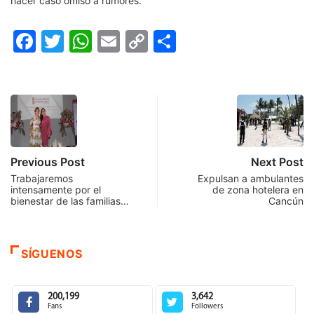
hacer caso omiso a rumores.
Facebook
Twitter
WhatsApp
Email
Copy
Compartir
Link
Previous Post
Next Post
Trabajaremos
Expulsan a ambulantes
intensamente por el
de zona hotelera en
bienestar de las familias…
Cancún
SÍGUENOS
200,199
3,642
Fans
Followers