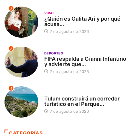
2
VIRAL
¿Quién es Galita Ari y por qué
acusa...
7 de agosto de 2026
3
DEPORTES
FIFA respalda a Gianni Infantino
y advierte que...
7 de agosto de 2026
4
SIN CATEGORÍA
Tulum construirá un corredor
turístico en el Parque...
7 de agosto de 2026
CATEGORÍAS