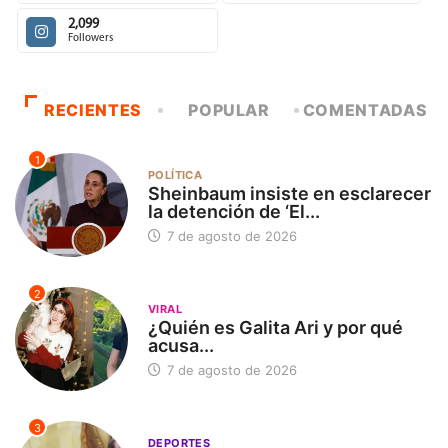
2,099
Followers
RECIENTES
POPULAR
COMENTADAS
1
POLÍTICA
Sheinbaum insiste en esclarecer
la detención de ‘El...
7 de agosto de 2026
2
VIRAL
¿Quién es Galita Ari y por qué
acusa...
7 de agosto de 2026
3
DEPORTES