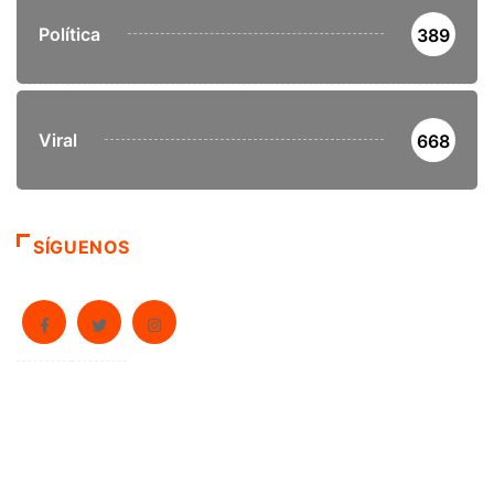
Política
389
Viral
668
SÍGUENOS