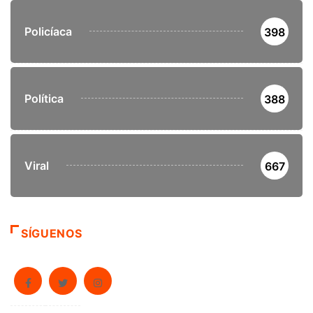
Policíaca
398
Política
388
Viral
667
SÍGUENOS