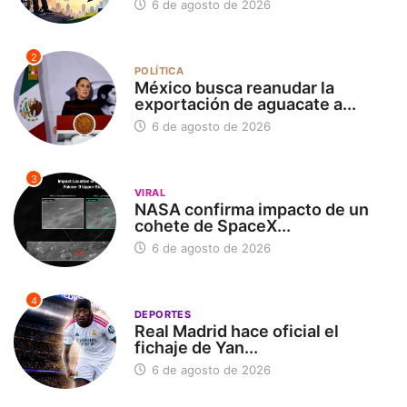
6 de agosto de 2026
2
POLÍTICA
México busca reanudar la
exportación de aguacate a...
6 de agosto de 2026
3
VIRAL
NASA confirma impacto de un
cohete de SpaceX...
6 de agosto de 2026
4
DEPORTES
Real Madrid hace oficial el
fichaje de Yan...
6 de agosto de 2026