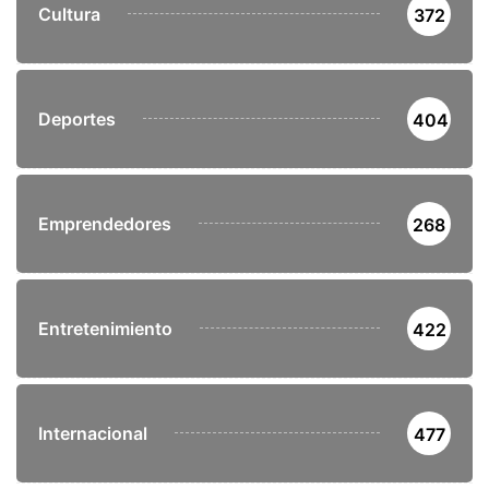
Cultura
372
Deportes
404
Emprendedores
268
Entretenimiento
422
Internacional
477