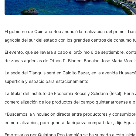
El gobierno de Quintana Roo anunció la realización del primer Tia
agrícola del sur del estado con los grandes centros de consumo tur
El evento, que se llevará a cabo el próximo 6 de septiembre, con
de zonas agrícolas de Othón P. Blanco, Bacalar, José María Morelo
La sede del Tianguis será en Caldito Bazar, en la avenida Huaya
superficie y espacio para estacionamiento.
La titular del Instituto de Economía Social y Solidaria (Iesol), Perla
comercialización de los productos del campo quintanarroense a pr
«Buscamos la vinculación directa entre productores y consumidore
comercialización, para generar la riqueza compartida», dijo Aguila
Empresarios por Quintana Roo también se ha sumado a esta iniciat