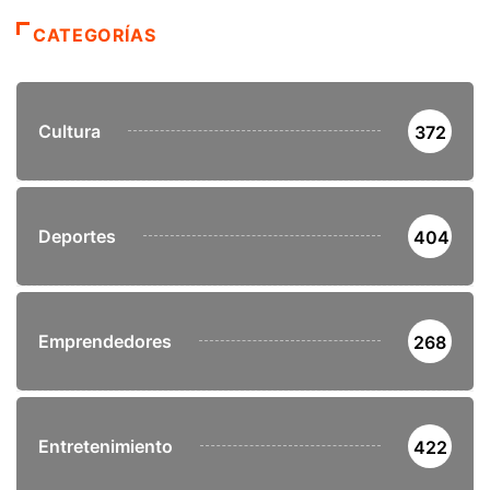
CATEGORÍAS
Cultura
372
Deportes
404
Emprendedores
268
Entretenimiento
422