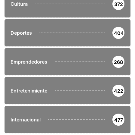
Cultura
372
Deportes
404
Emprendedores
268
Entretenimiento
422
Internacional
477