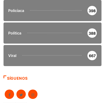
Policíaca
398
Política
388
Viral
667
SÍGUENOS