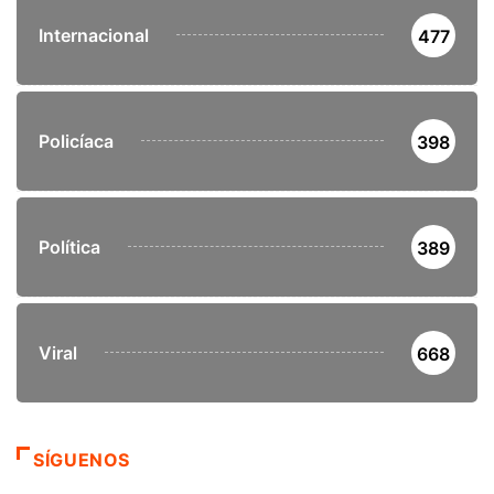
Internacional
477
Policíaca
398
Política
389
Viral
668
SÍGUENOS