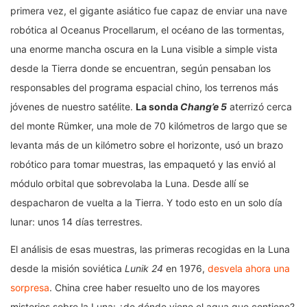
primera vez, el gigante asiático fue capaz de enviar una nave
robótica al Oceanus Procellarum, el océano de las tormentas,
una enorme mancha oscura en la Luna visible a simple vista
desde la Tierra donde se encuentran, según pensaban los
responsables del programa espacial chino, los terrenos más
jóvenes de nuestro satélite.
La sonda
Chang’e 5
aterrizó cerca
del monte Rümker, una mole de 70 kilómetros de largo que se
levanta más de un kilómetro sobre el horizonte, usó un brazo
robótico para tomar muestras, las empaquetó y las envió al
módulo orbital que sobrevolaba la Luna. Desde allí se
despacharon de vuelta a la Tierra. Y todo esto en un solo día
lunar: unos 14 días terrestres.
El análisis de esas muestras, las primeras recogidas en la Luna
desde la misión soviética
Lunik 24
en 1976,
desvela ahora una
sorpresa
. China cree haber resuelto uno de los mayores
misterios sobre la Luna: ¿de dónde viene el agua que contiene?