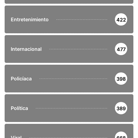
Entretenimiento
422
Internacional
477
Policíaca
398
Política
389
Viral