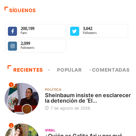
SÍGUENOS
200,199
3,642
Fans
Followers
2,099
Followers
RECIENTES
POPULAR
COMENTADAS
1
POLÍTICA
Sheinbaum insiste en esclarecer
la detención de ‘El...
7 de agosto de 2026
2
VIRAL
¿Quién es Galita Ari y por qué