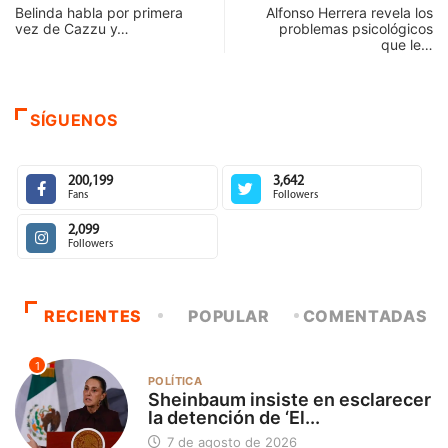
Belinda habla por primera
Alfonso Herrera revela los
vez de Cazzu y…
problemas psicológicos
que le…
SÍGUENOS
200,199
3,642
Fans
Followers
2,099
Followers
RECIENTES
POPULAR
COMENTADAS
1
POLÍTICA
Sheinbaum insiste en esclarecer
la detención de ‘El...
7 de agosto de 2026