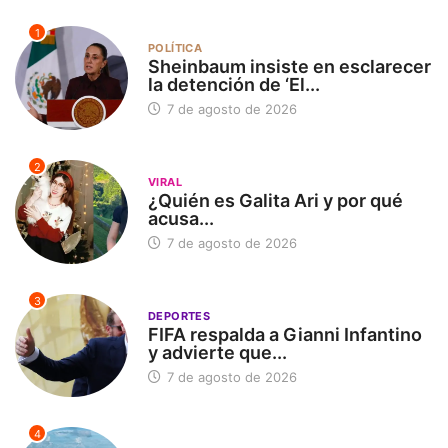
1
POLÍTICA
Sheinbaum insiste en esclarecer
la detención de ‘El...
7 de agosto de 2026
2
VIRAL
¿Quién es Galita Ari y por qué
acusa...
7 de agosto de 2026
3
DEPORTES
FIFA respalda a Gianni Infantino
y advierte que...
7 de agosto de 2026
4