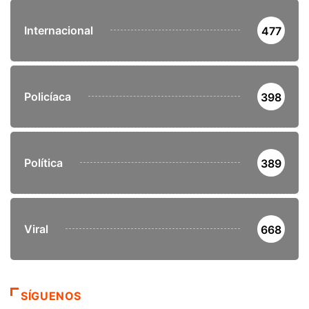
Internacional
477
Policíaca
398
Política
389
Viral
668
SÍGUENOS