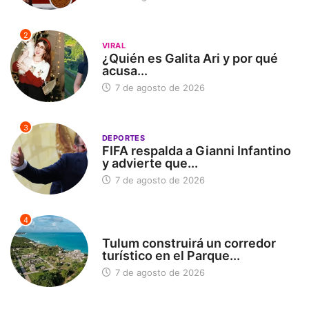
2
VIRAL
¿Quién es Galita Ari y por qué
acusa...
7 de agosto de 2026
3
DEPORTES
FIFA respalda a Gianni Infantino
y advierte que...
7 de agosto de 2026
4
SIN CATEGORÍA
Tulum construirá un corredor
turístico en el Parque...
7 de agosto de 2026