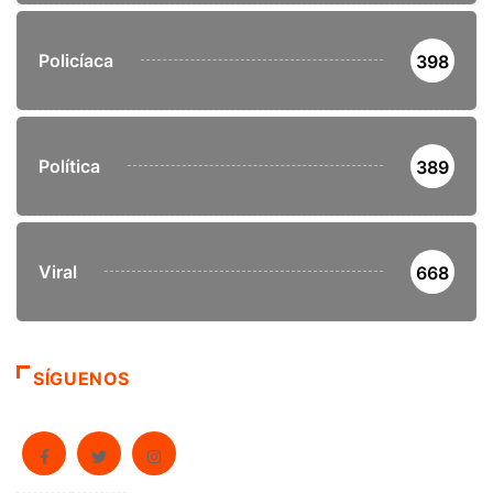
Policíaca
398
Política
389
Viral
668
SÍGUENOS