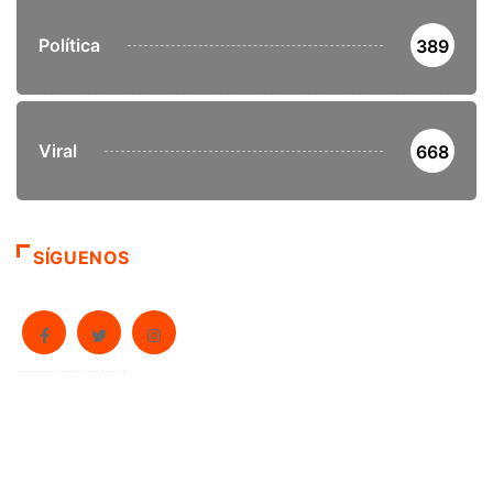
Política
389
Viral
668
SÍGUENOS