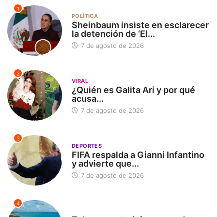
1
POLÍTICA
Sheinbaum insiste en esclarecer
la detención de ‘El...
7 de agosto de 2026
2
VIRAL
¿Quién es Galita Ari y por qué
acusa...
7 de agosto de 2026
3
DEPORTES
FIFA respalda a Gianni Infantino
y advierte que...
7 de agosto de 2026
4
SIN CATEGORÍA