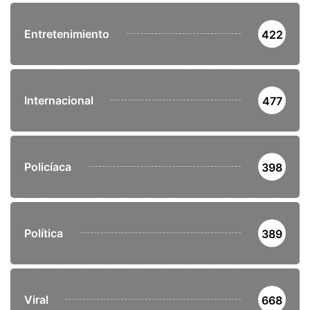
Entretenimiento
422
Internacional
477
Policíaca
398
Política
389
Viral
668