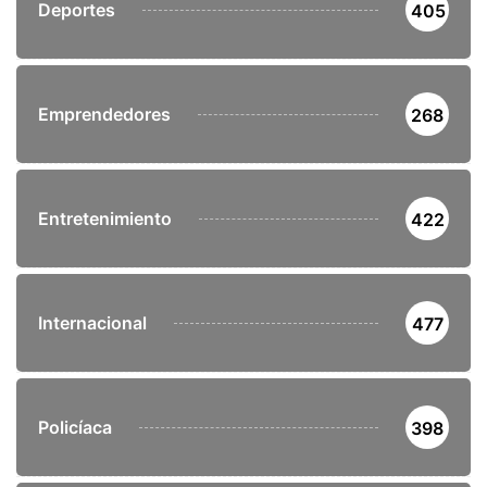
Deportes
405
Emprendedores
268
Entretenimiento
422
Internacional
477
Policíaca
398