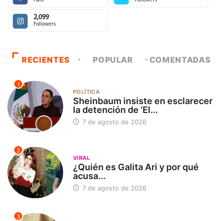
Fans
Followers
2,099
Followers
RECIENTES
POPULAR
COMENTADAS
1
POLÍTICA
Sheinbaum insiste en esclarecer
la detención de ‘El...
7 de agosto de 2026
2
VIRAL
¿Quién es Galita Ari y por qué
acusa...
7 de agosto de 2026
3