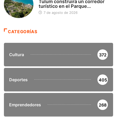
Tulum construirá un corredor
turístico en el Parque...
7 de agosto de 2026
CATEGORÍAS
Cultura
372
Deportes
405
Emprendedores
268