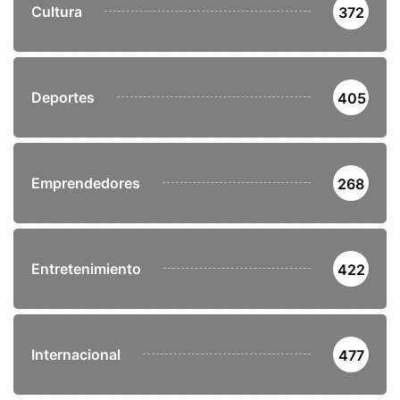
Cultura
372
Deportes
405
Emprendedores
268
Entretenimiento
422
Internacional
477