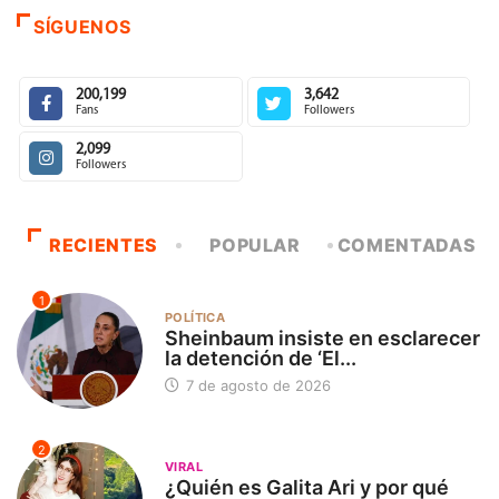
SÍGUENOS
200,199
3,642
Fans
Followers
2,099
Followers
RECIENTES
POPULAR
COMENTADAS
1
POLÍTICA
Sheinbaum insiste en esclarecer
la detención de ‘El...
7 de agosto de 2026
2
VIRAL
¿Quién es Galita Ari y por qué