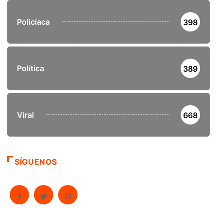
Policíaca
398
Política
389
Viral
668
SÍGUENOS