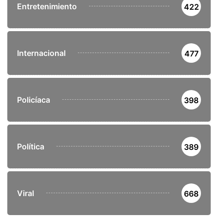
Entretenimiento
422
Internacional
477
Policíaca
398
Política
389
Viral
668