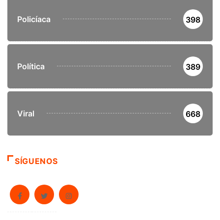
Policíaca
398
Política
389
Viral
668
SÍGUENOS