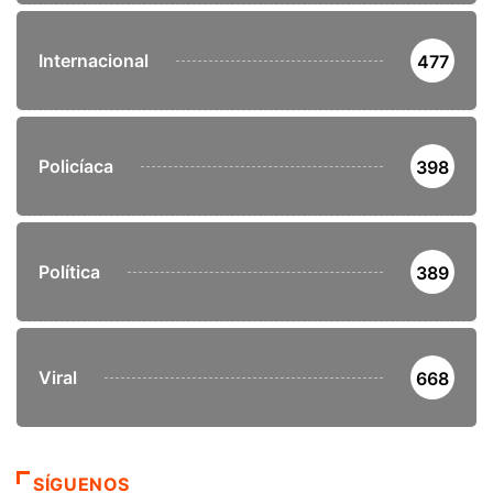
Internacional
477
Policíaca
398
Política
389
Viral
668
SÍGUENOS