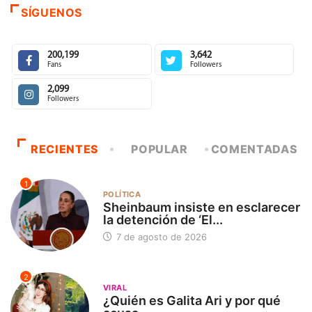
SÍGUENOS
200,199
3,642
Fans
Followers
2,099
Followers
RECIENTES
POPULAR
COMENTADAS
1
POLÍTICA
Sheinbaum insiste en esclarecer
la detención de ‘El...
7 de agosto de 2026
2
VIRAL
¿Quién es Galita Ari y por qué