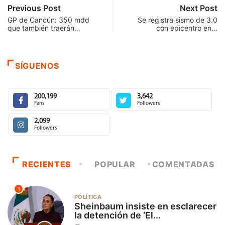
Previous Post
Next Post
GP de Cancún: 350 mdd
Se registra sismo de 3.0
que también traerán…
con epicentro en…
SÍGUENOS
200,199
3,642
Fans
Followers
2,099
Followers
RECIENTES
POPULAR
COMENTADAS
1
POLÍTICA
Sheinbaum insiste en esclarecer
la detención de ‘El...