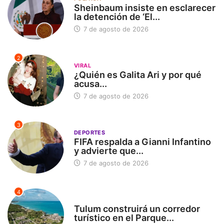
Sheinbaum insiste en esclarecer
la detención de ‘El...
7 de agosto de 2026
2
VIRAL
¿Quién es Galita Ari y por qué
acusa...
7 de agosto de 2026
3
DEPORTES
FIFA respalda a Gianni Infantino
y advierte que...
7 de agosto de 2026
4
SIN CATEGORÍA
Tulum construirá un corredor
turístico en el Parque...