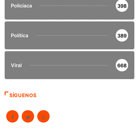
Policíaca
398
Política
389
Viral
668
SÍGUENOS