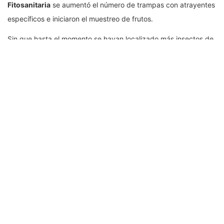
Fitosanitaria
se aumentó el número de trampas con atrayentes
específicos e iniciaron el muestreo de frutos.
Sin que hasta el momento se hayan localizado más insectos de
mosca del Mediterráneo. Esto indica que se trata de una
detección oportuna.
Estas acciones son estratégicas para
evitar que la plaga se
establezca en Quintana Roo y se disemine por el resto del
territorio nacional
, con el objetivo de que México conserve el
estatus de país libre de la plaga de la mosca del Mediterráneo.
También de inmediato se notificó a la
Organización
Norteamericana de Protección de Plantas (NAPPO)
, la
detección de la plaga, en apego a los compromisos suscritos
por México ante la
Convención Internacional de Protección
Fitosanitaria (CIPF)
de la
Organización de las Naciones
Unidas para la Alimentación y la Agricultura (FAO).