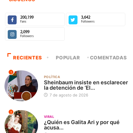
200,199
3,642
Fans
Followers
2,099
Followers
RECIENTES
POPULAR
COMENTADAS
1
POLÍTICA
Sheinbaum insiste en esclarecer
la detención de ‘El...
7 de agosto de 2026
2
VIRAL
¿Quién es Galita Ari y por qué
acusa...