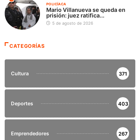
POLICÍACA
Mario Villanueva se queda en
prisión: juez ratifica...
5 de agosto de 2026
CATEGORÍAS
Cultura
371
Deportes
403
Emprendedores
267