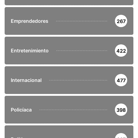
Emprendedores
267
Entretenimiento
422
Internacional
477
Policíaca
398