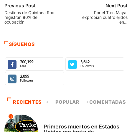
Previous Post
Next Post
Destinos de Quintana Roo
Por el Tren Maya;
registran 80% de
expropian cuatro ejidos
ocupación
en…
SÍGUENOS
200,199
3,642
Fans
Followers
2,099
Followers
RECIENTES
POPULAR
COMENTADAS
1
INTERNACIONAL
Primeros muertos en Estados
Unidos por brote de...