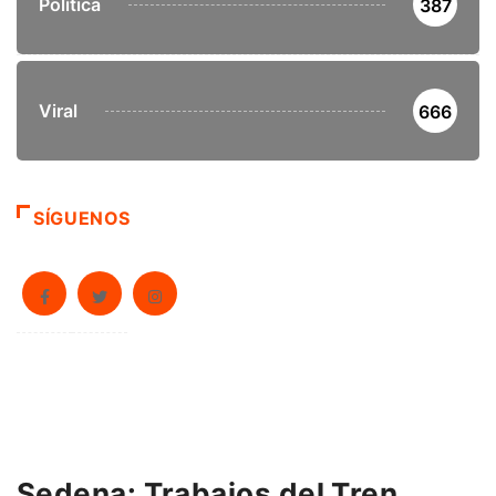
Política
387
Viral
666
SÍGUENOS
Sedena: Trabajos del Tren