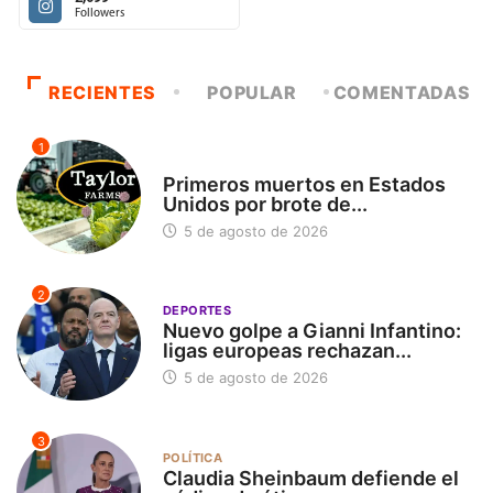
Followers
RECIENTES
POPULAR
COMENTADAS
1
INTERNACIONAL
Primeros muertos en Estados
Unidos por brote de...
5 de agosto de 2026
2
DEPORTES
Nuevo golpe a Gianni Infantino:
ligas europeas rechazan...
5 de agosto de 2026
3
POLÍTICA
Claudia Sheinbaum defiende el