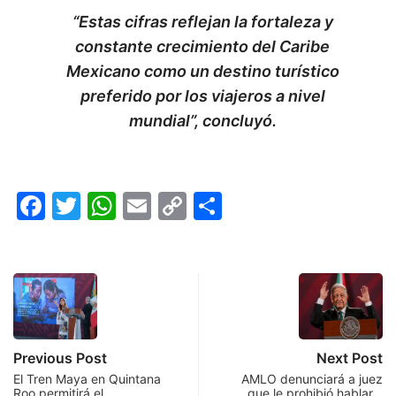
“Estas cifras reflejan la fortaleza y
constante crecimiento del Caribe
Mexicano como un destino turístico
preferido por los viajeros a nivel
mundial”, concluyó.
Facebook
Twitter
WhatsApp
Email
Copy
Compartir
Link
Previous Post
Next Post
El Tren Maya en Quintana
AMLO denunciará a juez
Roo permitirá el…
que le prohibió hablar…