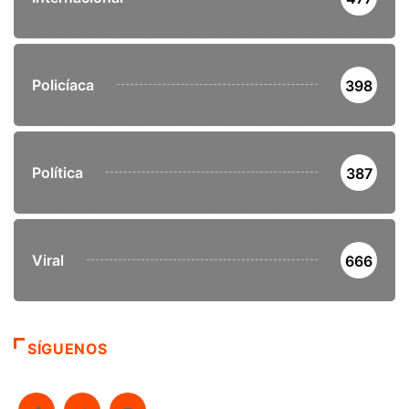
Policíaca
398
Política
387
Viral
666
SÍGUENOS