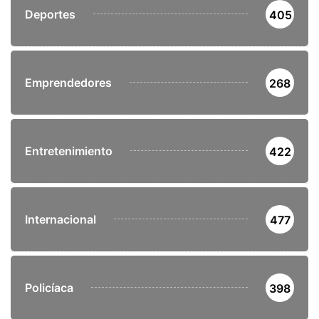
Deportes
405
Emprendedores
268
Entretenimiento
422
Internacional
477
Policíaca
398