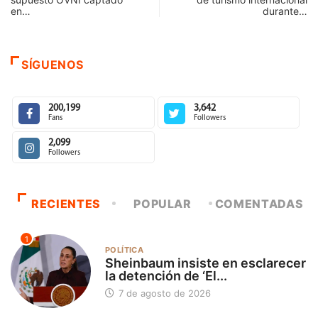
en…
durante…
SÍGUENOS
200,199
3,642
Fans
Followers
2,099
Followers
RECIENTES
POPULAR
COMENTADAS
1
POLÍTICA
Sheinbaum insiste en esclarecer
la detención de ‘El...
7 de agosto de 2026