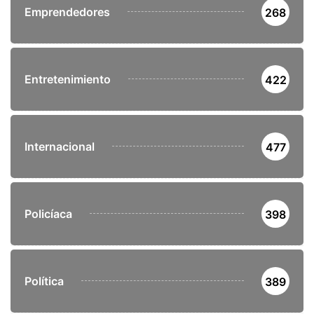
Emprendedores
268
Entretenimiento
422
Internacional
477
Policíaca
398
Política
389