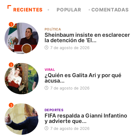
RECIENTES
POPULAR
COMENTADAS
1
POLÍTICA
Sheinbaum insiste en esclarecer
la detención de ‘El...
7 de agosto de 2026
2
VIRAL
¿Quién es Galita Ari y por qué
acusa...
7 de agosto de 2026
3
DEPORTES
FIFA respalda a Gianni Infantino
y advierte que...
7 de agosto de 2026