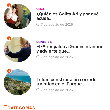
2
VIRAL
¿Quién es Galita Ari y por qué
acusa...
7 de agosto de 2026
3
DEPORTES
FIFA respalda a Gianni Infantino
y advierte que...
7 de agosto de 2026
4
SIN CATEGORÍA
Tulum construirá un corredor
turístico en el Parque...
7 de agosto de 2026
CATEGORÍAS