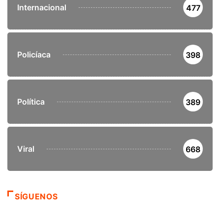
Internacional
477
Policíaca
398
Política
389
Viral
668
SÍGUENOS