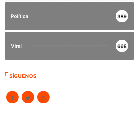
Política
389
Viral
668
SÍGUENOS