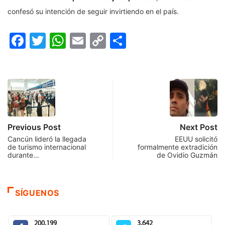
confesó su intención de seguir invirtiendo en el país.
Facebook
Twitter
WhatsApp
Email
Copy
Compartir
Link
Previous Post
Next Post
Cancún lideró la llegada
EEUU solicitó
de turismo internacional
formalmente extradición
durante…
de Ovidio Guzmán
SÍGUENOS
200,199
3,642