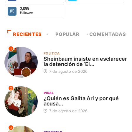
2,099
Followers
RECIENTES
POPULAR
COMENTADAS
1
POLÍTICA
Sheinbaum insiste en esclarecer
la detención de ‘El...
7 de agosto de 2026
2
VIRAL
¿Quién es Galita Ari y por qué
acusa...
7 de agosto de 2026
3