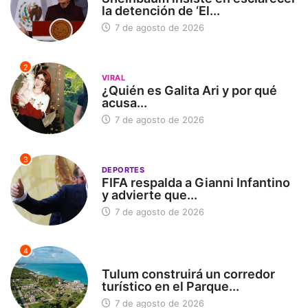
la detención de ‘El...
7 de agosto de 2026
2
VIRAL
¿Quién es Galita Ari y por qué
acusa...
7 de agosto de 2026
3
DEPORTES
FIFA respalda a Gianni Infantino
y advierte que...
7 de agosto de 2026
4
SIN CATEGORÍA
Tulum construirá un corredor
turístico en el Parque...
7 de agosto de 2026