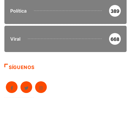
Política
389
Viral
668
SÍGUENOS