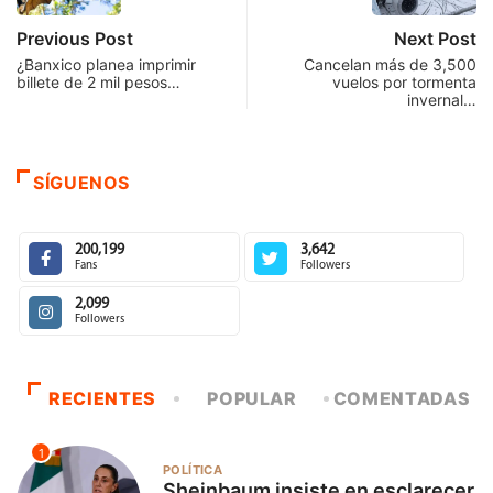
Previous Post
Next Post
¿Banxico planea imprimir
Cancelan más de 3,500
billete de 2 mil pesos…
vuelos por tormenta
invernal…
SÍGUENOS
200,199
3,642
Fans
Followers
2,099
Followers
RECIENTES
POPULAR
COMENTADAS
1
POLÍTICA
Sheinbaum insiste en esclarecer