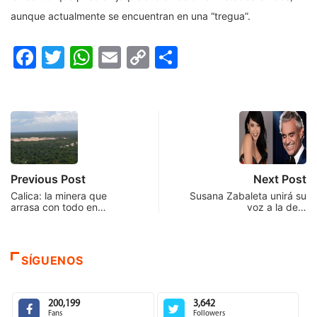
aunque actualmente se encuentran en una “tregua”.
Facebook
Twitter
WhatsApp
Email
Copy
Compartir
Link
Previous Post
Next Post
Calica: la minera que
Susana Zabaleta unirá su
arrasa con todo en…
voz a la de…
SÍGUENOS
200,199
3,642
Fans
Followers