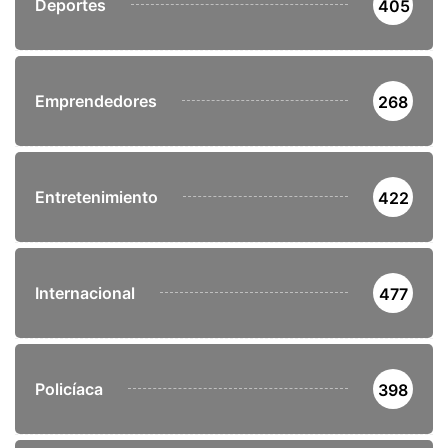
Deportes
405
Emprendedores
268
Entretenimiento
422
Internacional
477
Policíaca
398