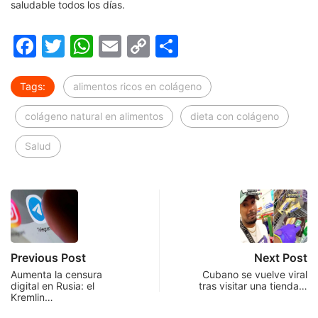
saludable todos los días.
Facebook
Twitter
WhatsApp
Email
Copy
Compartir
Link
Tags:
alimentos ricos en colágeno
colágeno natural en alimentos
dieta con colágeno
Salud
Previous Post
Next Post
Aumenta la censura
Cubano se vuelve viral
digital en Rusia: el
tras visitar una tienda…
Kremlin…