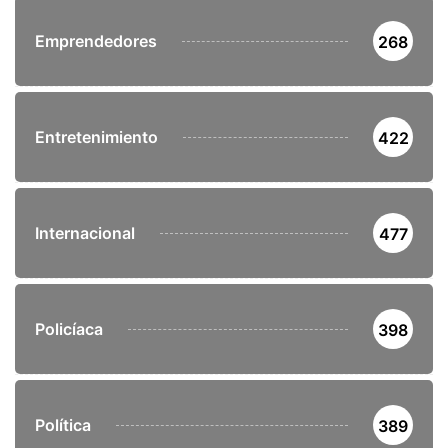
Emprendedores
268
Entretenimiento
422
Internacional
477
Policíaca
398
Política
389