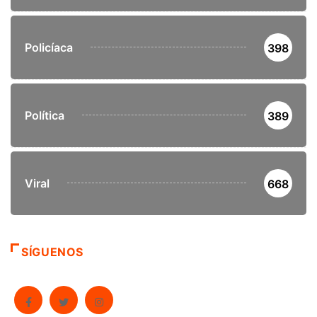
Policíaca
398
Política
389
Viral
668
SÍGUENOS