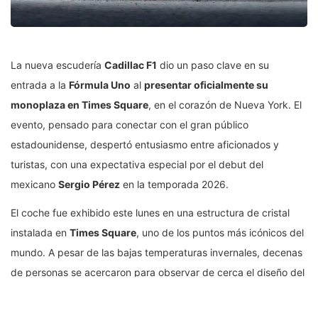
La nueva escudería
Cadillac F1
dio un paso clave en su
entrada a la
Fórmula Uno
al
presentar oficialmente su
monoplaza en Times Square
, en el corazón de Nueva York. El
evento, pensado para conectar con el gran público
estadounidense, despertó entusiasmo entre aficionados y
turistas, con una expectativa especial por el debut del
mexicano
Sergio Pérez
en la temporada 2026.
El coche fue exhibido este lunes en una estructura de cristal
instalada en
Times Square
, uno de los puntos más icónicos del
mundo. A pesar de las bajas temperaturas invernales, decenas
de personas se acercaron para observar de cerca el diseño del
nuevo Cadillac F1 y fotografiar el monoplaza que marcará el
estreno del equipo como
la undécima escudería del