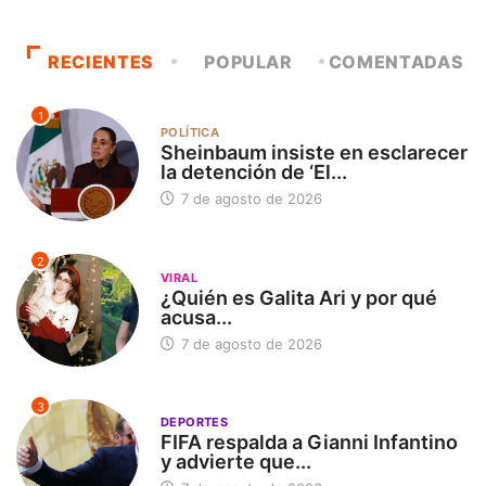
RECIENTES
POPULAR
COMENTADAS
1
POLÍTICA
Sheinbaum insiste en esclarecer
la detención de ‘El...
7 de agosto de 2026
2
VIRAL
¿Quién es Galita Ari y por qué
acusa...
7 de agosto de 2026
3
DEPORTES
FIFA respalda a Gianni Infantino
y advierte que...