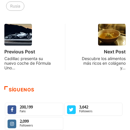
Rusia
Previous Post
Next Post
Cadillac presenta su
Descubre los alimentos
nuevo coche de Fórmula
más ricos en colágeno
Uno…
y…
SÍGUENOS
200,199
3,642
Fans
Followers
2,099
Followers