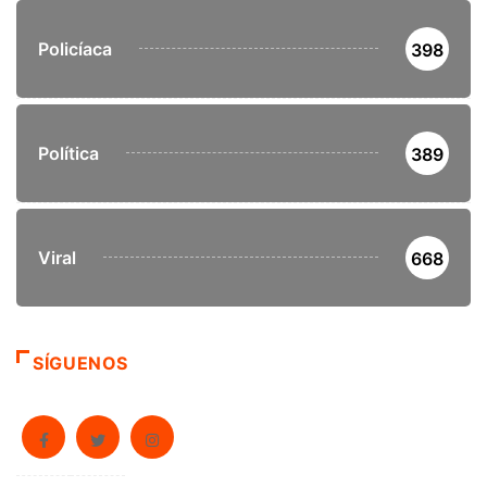
Policíaca
398
Política
389
Viral
668
SÍGUENOS