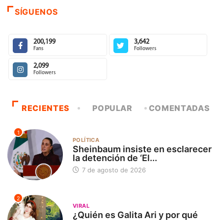
SÍGUENOS
200,199
3,642
Fans
Followers
2,099
Followers
RECIENTES
POPULAR
COMENTADAS
1
POLÍTICA
Sheinbaum insiste en esclarecer
la detención de ‘El...
7 de agosto de 2026
2
VIRAL
¿Quién es Galita Ari y por qué