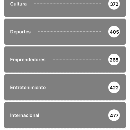
Cultura
372
Deportes
405
Emprendedores
268
Entretenimiento
422
Internacional
477