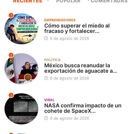
RECIENTES
POPULAR
COMENTADAS
1
EMPRENDEDORES
Cómo superar el miedo al
fracaso y fortalecer...
6 de agosto de 2026
2
POLÍTICA
México busca reanudar la
exportación de aguacate a...
6 de agosto de 2026
3
VIRAL
NASA confirma impacto de un
cohete de SpaceX...
6 de agosto de 2026