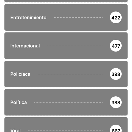
Entretenimiento
422
Internacional
477
Policíaca
398
Política
388
Viral
667