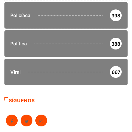
Policíaca
398
Política
388
Viral
667
SÍGUENOS