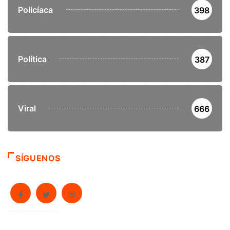
Policíaca
398
Política
387
Viral
666
SÍGUENOS