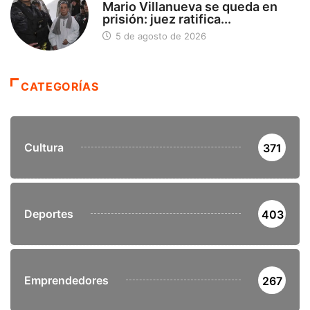
Mario Villanueva se queda en
prisión: juez ratifica...
5 de agosto de 2026
CATEGORÍAS
Cultura
371
Deportes
403
Emprendedores
267