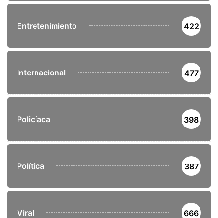
Entretenimiento
422
Internacional
477
Policíaca
398
Política
387
Viral
666