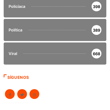
Policíaca
398
Política
389
Viral
668
SÍGUENOS