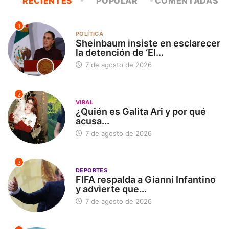
RECIENTES
POPULAR
COMENTADAS
1
POLÍTICA
Sheinbaum insiste en esclarecer
la detención de ‘El...
7 de agosto de 2026
2
VIRAL
¿Quién es Galita Ari y por qué
acusa...
7 de agosto de 2026
3
DEPORTES
FIFA respalda a Gianni Infantino
y advierte que...
7 de agosto de 2026